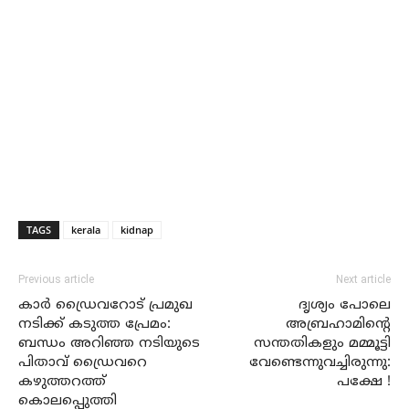
TAGS
kerala
kidnap
Previous article
Next article
കാര്‍ ഡ്രൈവറോട് പ്രമുഖ
ദൃശ്യം പോലെ
നടിക്ക് കടുത്ത പ്രേമം:
അബ്രഹാമിന്റെ
ബന്ധം അറിഞ്ഞ നടിയുടെ
സന്തതികളും മമ്മൂട്ടി
പിതാവ് ഡ്രൈവറെ
വേണ്ടെന്നുവച്ചിരുന്നു:
കഴുത്തറത്ത്
പക്ഷേ !
കൊലപ്പെുത്തി