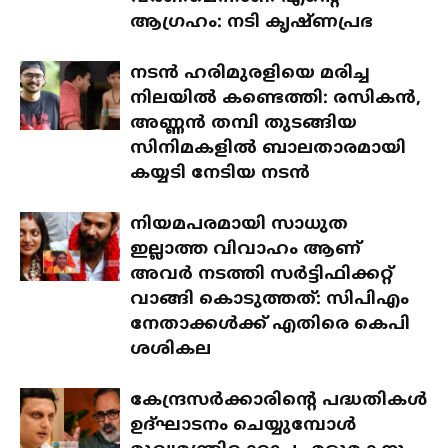
ആഗ്രഹം: നടി കൃഷ്ണപ്രഭ
നടൻ ഹരിമുരളിയെ മരിച്ച
നിലയിൽ കണ്ടെത്തി: രസികൻ,
അണ്ണൻ തമ്പി തുടങ്ങിയ
സിനിമകളിൽ ബാലതാരമായി
കയ്യടി നേടിയ നടൻ
നിയമപരമായി സാധുത
ഇല്ലാത്ത വിവാഹം ആണ്
അവർ നടത്തി സർട്ടിഫിക്കറ്റ്
വാങ്ങി കൊടുത്തത്: സിപിഎം
നേതാക്കൾക്ക് എതിരെ കെപി
ശശികല
കേന്ദ്രസർക്കാരിന്റെ പദ്ധതികൾ
ഉദ്ഘാടനം ചെയ്യുമ്പോൾ