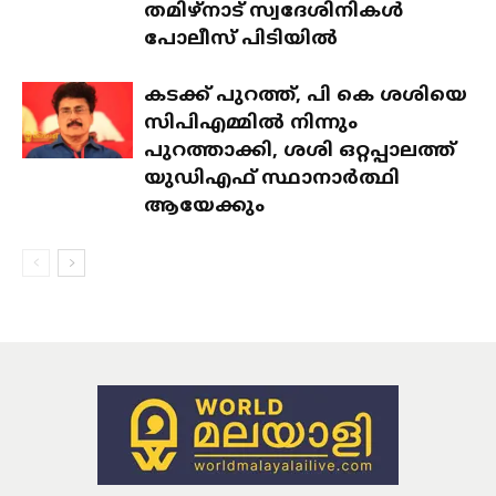
തമിഴ്‌നാട് സ്വദേശിനികൾ
പോലീസ് പിടിയിൽ
കടക്ക് പുറത്ത്, പി കെ ശശിയെ
സിപിഎമ്മിൽ നിന്നും
പുറത്താക്കി, ശശി ഒറ്റപ്പാലത്ത്
യുഡിഎഫ് സ്ഥാനാർത്ഥി
ആയേക്കും