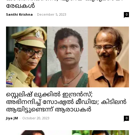
രേഖകൾ
Santhi Krishna
-
December 5, 2023
0
സ്റ്റെലിഷ് ലുക്കിൽ ഇന്ദ്രൻസ്;
അഭിനന്ദിച്ച് സോഷ്യൽ മീഡിയ; കിടിലൻ
ആയിട്ടുണ്ടെന്ന് ആരാധകർ
Jiya JM
-
October 20, 2023
0