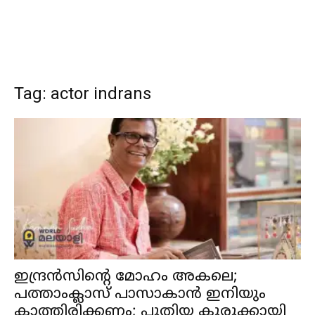
Tag: actor indrans
ഇന്ദ്രൻസിന്റെ മോഹം അകലെ;
പത്താംക്ലാസ് പാസാകാൻ ഇനിയും
കാത്തിരിക്കണം; പുതിയ കുരുക്കായി