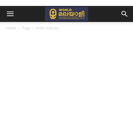
Home
Tags
Actor indrans