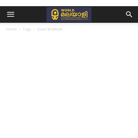
Home
Tags
Gouri krishnan