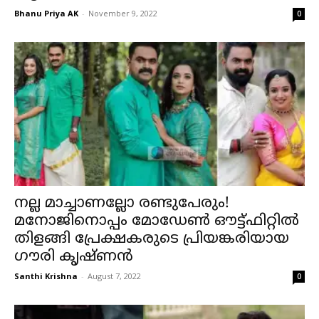
Bhanu Priya AK
-
November 9, 2022
0
നല്ല മാച്ചാണല്ലോ രണ്ടുപേരും!
മനോജിനൊപ്പം മോഡേൺ ഔട്ട്ഫിറ്റിൽ
തിളങ്ങി പ്രേക്ഷകരുടെ പ്രിയങ്കരിയായ
ഗൗരി കൃഷ്ണൻ
Santhi Krishna
-
August 7, 2022
0