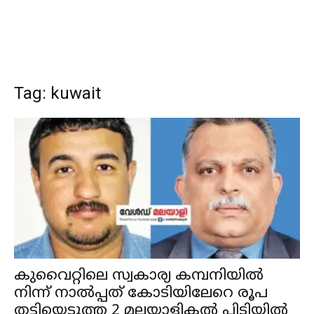
Tag: kuwait
കുവൈറ്റിലെ സ്വകാര്യ കമ്പനിയില്‍
നിന്ന് നാല്‍പ്പത് കോടിയിലേറെ രൂപ
തട്ടിയെടുത്ത 2 മലയാളികല്‍ പിടിയില്‍