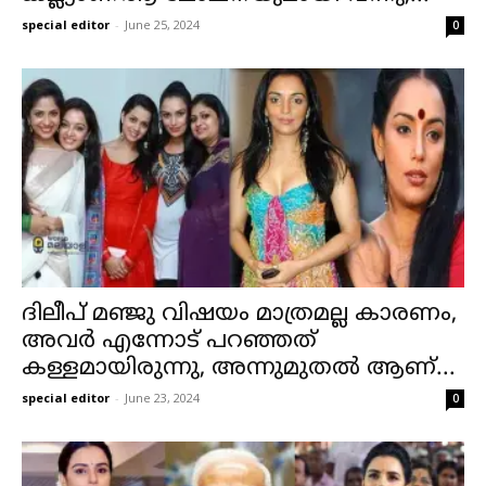
special editor
-
June 25, 2024
0
ദിലീപ് മഞ്ജു വിഷയം മാത്രമല്ല കാരണം,
അവർ എന്നോട് പറഞ്ഞത്
കള്ളമായിരുന്നു, അന്നുമുതൽ ആണ്...
special editor
-
June 23, 2024
0