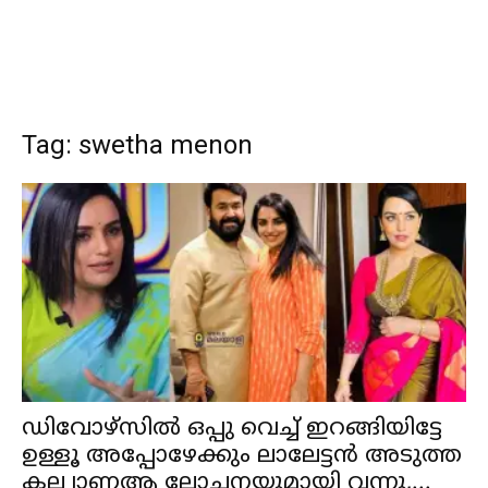
Tag: swetha menon
ഡിവോഴ്‌സിൽ ഒപ്പു വെച്ച് ഇറങ്ങിയിട്ടേ
ഉള്ളൂ അപ്പോഴേക്കും ലാലേട്ടൻ അടുത്ത
കല്ല്യാണആ ലോചനയുമായി വന്നു,...