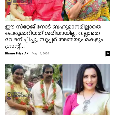
ഈ സ്‌റ്റേജിനോട് ബഹുമാനമില്ലാതെ
പെരുമാറിയത് ശരിയായില്ല, വല്ലാതെ
വേദനിപ്പിച്ചു, സൂപ്പര്‍ അമ്മയും മകളും
ഗ്രാന്റ്...
Bhanu Priya AK
-
May 11, 2024
0