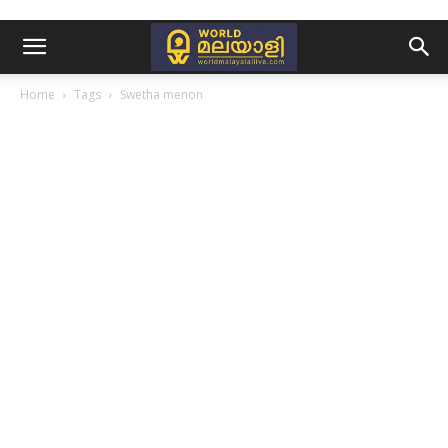
Home
Tags
Swetha menon