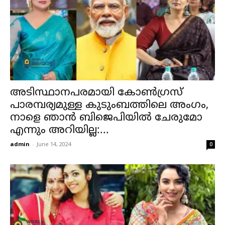
അടിസ്ഥാനപരമായി കോൺഗ്രസ്
പാരമ്പര്യമുള്ള കുടുംബത്തിലെ അംഗം,
നാളെ ഞാൻ ബിജെപിയിൽ ചേരുമോ
എന്നും അറിയില്ല:...
admin
-
June 14, 2024
0