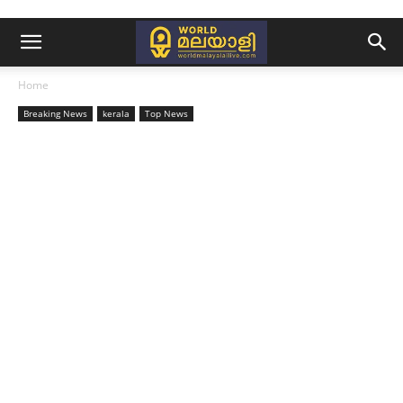
Home
Breaking News
kerala
Top News