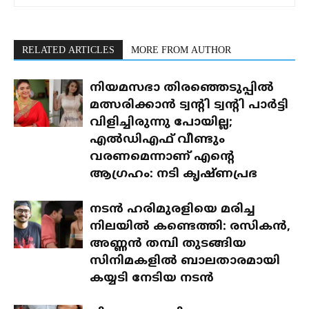
RELATED ARTICLES
MORE FROM AUTHOR
നിയമസഭാ തിരഞ്ഞെടുപ്പിൽ
മത്സരിക്കാൻ ട്വന്റി ട്വന്റി പാർട്ടി
വിളിച്ചിരുന്നു പോയില്ല;
എൽഡിഎഫ് വീണ്ടും
വരണമെന്നാണ് എന്റെ
ആഗ്രഹം: നടി കൃഷ്ണപ്രഭ
നടൻ ഹരിമുരളിയെ മരിച്ച
നിലയിൽ കണ്ടെത്തി: രസികൻ,
അണ്ണൻ തമ്പി തുടങ്ങിയ
സിനിമകളിൽ ബാലതാരമായി
കയ്യടി നേടിയ നടൻ