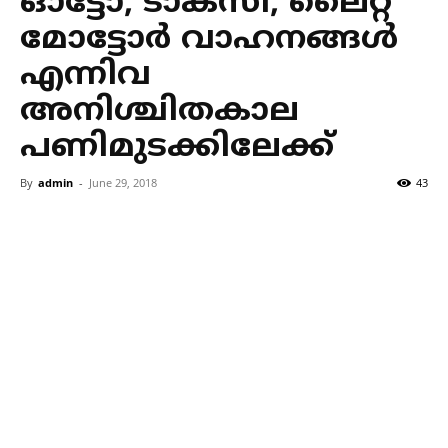
ഓട്ടോ, ടാക്സി, ലൈറ്റ്
മോട്ടോര്‍ വാഹനങ്ങള്‍
എന്നിവ
അനിശ്ചിതകാല
പണിമുടക്കിലേക്ക്
By
admin
-
June 29, 2018
43