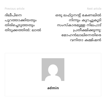
Previous article
Next article
ദിലീപിനെ
ഒരു ലഫ്റ്റനന്റ് കേണലില്‍
പുറത്താക്കിയതും
നിന്നും കുറച്ചുകൂടി
തിരിച്ചെടുത്തതും
സംസ്കാരമുള്ള നിലപാട്
തിടുക്കത്തില്‍: ലാല്‍
പ്രതീക്ഷിക്കുന്നു:
മോഹന്‍ലാലിനെതിരെ
വനിതാ കമ്മിഷന്‍
admin