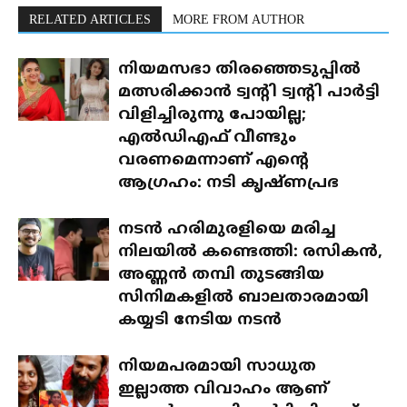
RELATED ARTICLES
MORE FROM AUTHOR
നിയമസഭാ തിരഞ്ഞെടുപ്പിൽ
മത്സരിക്കാൻ ട്വന്റി ട്വന്റി പാർട്ടി
വിളിച്ചിരുന്നു പോയില്ല;
എൽഡിഎഫ് വീണ്ടും
വരണമെന്നാണ് എന്റെ
ആഗ്രഹം: നടി കൃഷ്ണപ്രഭ
നടൻ ഹരിമുരളിയെ മരിച്ച
നിലയിൽ കണ്ടെത്തി: രസികൻ,
അണ്ണൻ തമ്പി തുടങ്ങിയ
സിനിമകളിൽ ബാലതാരമായി
കയ്യടി നേടിയ നടൻ
നിയമപരമായി സാധുത
ഇല്ലാത്ത വിവാഹം ആണ്