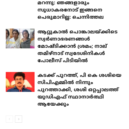
മറന്നു: ഞങ്ങളാരും
സുധാകരനോട് ഇങ്ങനെ
പെരുമാറില്ല: ചെന്നിത്തല
ആറ്റുകാൽ പൊങ്കാലയ്ക്കിടെ
സ്വർണാഭരണങ്ങൾ
മോഷ്ടിക്കാൻ ശ്രമം; നാല്
തമിഴ്‌നാട് സ്വദേശിനികൾ
പോലീസ് പിടിയിൽ
കടക്ക് പുറത്ത്, പി കെ ശശിയെ
സിപിഎമ്മിൽ നിന്നും
പുറത്താക്കി, ശശി ഒറ്റപ്പാലത്ത്
യുഡിഎഫ് സ്ഥാനാർത്ഥി
ആയേക്കും