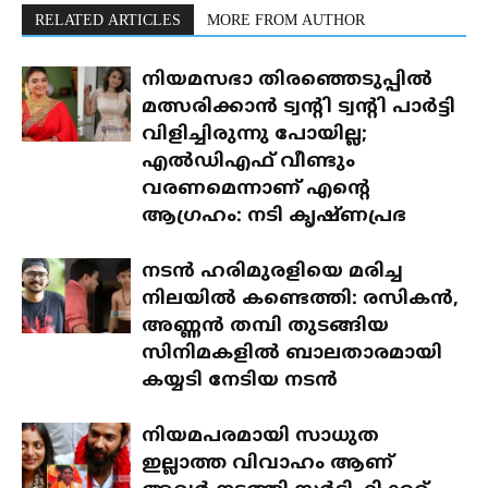
RELATED ARTICLES
MORE FROM AUTHOR
നിയമസഭാ തിരഞ്ഞെടുപ്പിൽ
മത്സരിക്കാൻ ട്വന്റി ട്വന്റി പാർട്ടി
വിളിച്ചിരുന്നു പോയില്ല;
എൽഡിഎഫ് വീണ്ടും
വരണമെന്നാണ് എന്റെ
ആഗ്രഹം: നടി കൃഷ്ണപ്രഭ
നടൻ ഹരിമുരളിയെ മരിച്ച
നിലയിൽ കണ്ടെത്തി: രസികൻ,
അണ്ണൻ തമ്പി തുടങ്ങിയ
സിനിമകളിൽ ബാലതാരമായി
കയ്യടി നേടിയ നടൻ
നിയമപരമായി സാധുത
ഇല്ലാത്ത വിവാഹം ആണ്