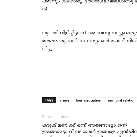
ക്കാ​നും ക​ഴി​ഞ്ഞു. ഭ​ർ​ത്താ​വ് വി​ദേ​ശ​ത്തു
ത്.
യു​വ​തി വി​ളി​ച്ചി​ട്ടാ​ണ് വ​ര​വെ​ന്നു നാ​ട്ട
ശേഷം യുവാവിനെ നാട്ടുകാര്‍ പോലീസില്‍ ഏല്‍
വിട്ടു.
TAGS
crime
fans association
immoral relation
Previous article
കടുക് മണിക്ക് ഒന്ന് അങ്ങോട്ടോ ഒന്ന്
ഇങ്ങോട്ടോ നീങ്ങിയാല്‍ ഇങ്ങളെ എന്‍ജിന്