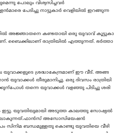
്കു​മെ​ന്നു പോലും വിശ്വസിച്ചവര്‍
മാ​രെ പേ​ടി​ച്ചു നാ​ട്ടു​കാ​ർ വെ​ളി​യി​ൽ ഇ​റ​ങ്ങു​ന്ന​
്നി​ൽ അ​ജ്ഞാ​ത​നെ ക​ണ്ട​താ​യി ഒ​രു യു​വാ​വ് കൂ​ട്ടു​കാ​
​ണ്. ബൈ​ക്കി​ലാ​ണ് രാ​ത്രി​യി​ൽ എ​ത്തു​ന്ന​ത്. ഭ​ർ​ത്താ​
െ യു​വാ​ക്ക​ളു​ടെ ശ്രദ്ധാകേ​ന്ദ്ര​മാ​ണ് ഈ ​വീ​ട്. അ​ങ്ങ​
യു​വാ​ക്ക​ൾ തീ​രു​മാ​നി​ച്ചു. ഒ​രു ദി​വ​സം രാ​ത്രി​യി​
​ക്കു​ന്പോ​ൾ ത​ന്നെ യു​വാ​ക്ക​ൾ വ​ള​ഞ്ഞു പിടിച്ചു ശ​രി​
 ഇട്ടു. യു​വ​തി​യു​മാ​യി അ​ടു​ത്ത കാ​ല​ത്തു സോ​ഷ്യ​ൽ​
ത്തിലാകുന്നത്.ഫാന്‍സ്‌ അസോസിയേഷന്‍
ി​മ ബ​ന്ധ​മു​ള്ള​തു കൊ​ണ്ടു യു​വ​തി​യെ വീ​ഴി​