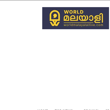
World
Malayali
Live