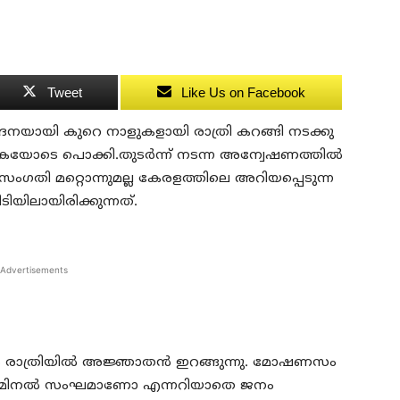
Tweet
Like Us on Facebook
ദ​ന​യാ​യി കു​റെ നാ​ളു​ക​ളാ​യി രാ​ത്രി ക​റ​ങ്ങി ന​ട​ക്കു​
ൈ​യോ​ടെ പൊ​ക്കി.തുടര്‍ന്ന് നടന്ന അന്വേഷണത്തില്‍
ി മറ്റൊന്നുമല്ല കേ​ര​ള​ത്തി​ലെ അ​റി​യ​പ്പെ​ടു​ന്ന
​യി​ലാ​യി​രി​ക്കു​ന്ന​ത്.
Advertisements
ും രാ​ത്രി​യി​ൽ അ​ജ്ഞാ​ത​ൻ ഇ​റ​ങ്ങു​ന്നു. മോ​ഷ​ണ​സം​
​മി​ന​ൽ സം​ഘ​മാ​ണോ എ​ന്ന​റി​യാ​തെ ജ​നം