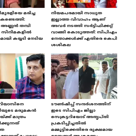
മുരളിയെ മരിച്ച
നിയമപരമായി സാധുത
കണ്ടെത്തി:
ഇല്ലാത്ത വിവാഹം ആണ്
അണ്ണൻ തമ്പി
അവർ നടത്തി സർട്ടിഫിക്കറ്റ്
യ സിനിമകളിൽ
വാങ്ങി കൊടുത്തത്: സിപിഎം
ായി കയ്യടി നേടിയ
നേതാക്കൾക്ക് എതിരെ കെപി
ശശികല
 റിയാസിനെ
ടൗൺഷിപ്പ് സന്ദർശനത്തിന്
ത്രിയുടെ മരുമകൻ
ഇടെ സിപിഎം ജില്ലാ
്ക്ക് മാത്രം
സെക്രട്ടറിയോട് അതൃപ്തി
്കുന്നത്
പ്രകടിപ്പിച്ചതിൽ
തെ
മമ്മൂട്ടിക്കെതിരെ രുക്ഷമായ