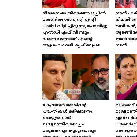
നിയമസഭാ തിരഞ്ഞെടുപ്പിൽ
നടൻ ഹരി
മത്സരിക്കാൻ ട്വന്റി ട്വന്റി
നിലയിൽ 
പാർട്ടി വിളിച്ചിരുന്നു പോയില്ല;
രസികൻ, 
എൽഡിഎഫ് വീണ്ടും
തുടങ്ങി
വരണമെന്നാണ് എന്റെ
ബാലതാരമ
ആഗ്രഹം: നടി കൃഷ്ണപ്രഭ
നടൻ
കേന്ദ്രസർക്കാരിന്റെ
മുഹമ്മദ്
പദ്ധതികൾ ഉദ്ഘാടനം
മുഖ്യമന്
ചെയ്യുമ്പോൾ
എന്ന നിലയ
മുഖ്യമന്ത്രിക്കൊപ്പം
പരാമർശിക
മരുമകനും കുടുംബവും
കേരളത്