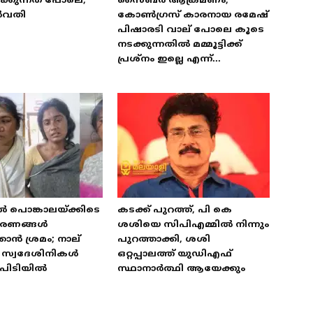
്കുന്നത് പോലെ;
സൈബർ ആക്രമണം,
ർവതി
കോൺഗ്രസ് കാരനായ രമേഷ്
പിഷാരടി വാല് പോലെ കൂടെ
നടക്കുന്നതിൽ മമ്മൂട്ടിക്ക്
പ്രശ്‌നം ഇല്ലെ എന്ന്...
ൽ പൊങ്കാലയ്ക്കിടെ
കടക്ക് പുറത്ത്, പി കെ
ഭരണങ്ങൾ
ശശിയെ സിപിഎമ്മിൽ നിന്നും
കാൻ ശ്രമം; നാല്
പുറത്താക്കി, ശശി
ട് സ്വദേശിനികൾ
ഒറ്റപ്പാലത്ത് യുഡിഎഫ്
പിടിയിൽ
സ്ഥാനാർത്ഥി ആയേക്കും