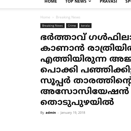
HOME
TOP NEWS
PRAVASI
SP
Home
Breaking News
Breaking News
Crime
kerala
ഭര്‍ത്താവ് ഗള്‍ഫ
കാണാന്‍ രാത്രിയില
എത്തിയിരുന്ന അജ്
പൊക്കി പഞ്ഞിക്കിട
സൂപ്പര്‍ താരത്തിന്
അസോസിയേഷന്‍ ന
തൊടുപുഴയില്‍
By
admin
-
January 19, 2018