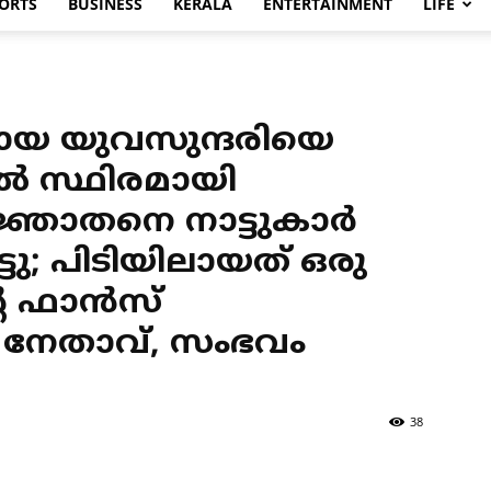
ORTS
BUSINESS
KERALA
ENTERTAINMENT
LIFE
ിലായ യുവസുന്ദരിയെ
്‍ സ്ഥിരമായി
ഞാതനെ നാട്ടുകാര്‍
്ടു; പിടിയിലായത് ഒരു
റെ ഫാന്‍സ്
േതാവ്, സംഭവം
38