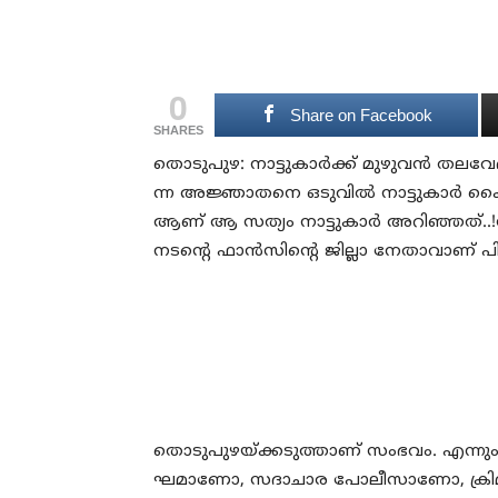
0
Share on Facebook
SHARES
തൊ​ടു​പു​ഴ: നാട്ടുകാര്‍ക്ക് മുഴുവന്‍ ത​ല​വേ​
ന്ന അ​ജ്ഞാ​ത​നെ ഒടുവില്‍ നാ​ട്ടു​കാ​ർ ക
ആണ് ആ സത്യം നാട്ടുകാര്‍ അറിഞ്ഞത്..!സംഗത
ന​ട​ന്‍റെ ഫാ​ൻ​സി​ന്‍റെ ജി​ല്ലാ നേ​താ​വാണ് പി​ടി
തൊ​ടു​പു​ഴ​യ്ക്ക​ടു​ത്താ​ണ് സം​ഭ​വം. എ​ന്ന
ഘ​മാ​ണോ, സ​ദാ​ചാ​ര പോ​ലീ​സാ​ണോ, ക്രി