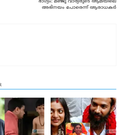
ഭാഗ്യം: മഞ്ജു വാര്യരുടെ ആമിയിലെ
അഭിനയം പോരെന്ന് ആരാധകര്‍
R