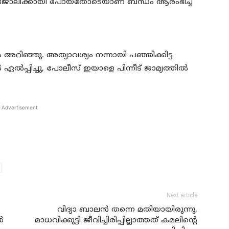
 ജോ​ലി​ക്കാ​യി പോ​യ​തോ​ടെ​യാ​ണ് ബ​ന്ധം ആ​രം​ഭി​ച്ച​
ു​കാ​രും അ​റി​ഞ്ഞു. അത്യാവശ്യം നന്നായി പഞ്ഞിക്കിട്ട
പ്പിച്ചു, പോ​ലീ​സ് ഇയാളെ പിന്നീട് ജാ​മ്യ​ത്തി​ൽ
Advertisement
Next article
വിദ്യാ ബാലന്‍ തന്നെ മതിയായിരുന്നു,
‍
മാധവിക്കുട്ടി ജീവിച്ചിരിപ്പില്ലാത്തത് കമലിന്റെ