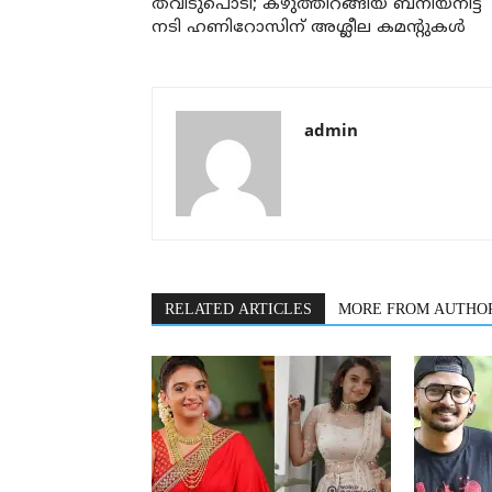
തവിടുപൊടി; കഴുത്തിറങ്ങിയ ബനിയനിട്ട
നടി ഹണിറോസിന് അശ്ലീല കമന്റുകള്‍
admin
RELATED ARTICLES
MORE FROM AUTHO