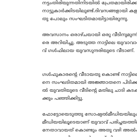
നട്ടംതിരിയുന്ന​തി​നി​ട​യി​ൽ പ്രേ​ത​മാ​യി​രി​ക
നാട്ടുകാര്‍ക്കിടയിലുണ്ട്.ദിവസങ്ങളായി ക​ള്ള​ൻ​
തു പോ​ലും സം​ഘ​ടി​ത​മാ​യി​ട്ടാ​യി​രു​ന്നു.
അ​വ​സാ​നം ഒ​രാ​ഴ്ച​യാ​യി ഒ​രു വീ​ടി​നു​മു​ന
രെ അ​റി​യി​ച്ചു. അ​ടു​ത്ത നാ​ട്ടി​ലെ യു​വാ​വാ
വ് ഗ​ൾ​ഫി​ലാ​യ യു​വ​സു​ന്ദ​രി​യു​ടെ വീ​ടാ​ണ്.
ഗ​ൾ​ഫു​കാ​ര​ന്‍റെ വീ​ടാ​യ​തു കൊ​ണ്ട് നാ​ട്ടി​ല
നെ സം​ഘ​ടി​ത​മാ​യി അ​ജ്ഞാ​ത​നെ പി​ടി​ക്കാ​ൻ 
ൽ യു​വ​തി​യു​ടെ വീ​ടി​ന്‍റെ മ​തി​ലു ചാ​ടി ക​ട
ക്കും പ​ഞ്ഞി​ക്കി​ട്ടു.
ഫോ​ട്ടോ​യെ​ടു​ത്തു സോ​ഷ്യ​ൽ​മീഡി​യ​യി​ലും
മീ​ഡി​യ​യി​ലൂ​ടെയാണ് യുവാവ് പരിച്ചയ
നേതാവായത് കൊണ്ടും അതു വഴി അ​ൽ​പം സി​ന