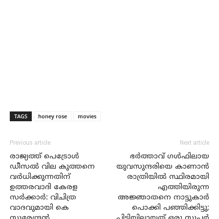
TAGS
honey rose
movies
Previous article
Next article
രാജ്യത്ത് പെട്രോള്‍
ഭര്‍ത്താവ് ഗള്‍ഫിലായ
ഡീസല്‍ വില കുത്തനെ
യുവസുന്ദരിയെ കാണാന്‍
വര്‍ധിക്കുന്നതിന്
രാത്രിയില്‍ സ്ഥിരമായി
ഉത്തരവാദി കേരള
എത്തിയിരുന്ന
സര്‍ക്കാര്‍: വിചിത്ര
അജ്ഞാതനെ നാട്ടുകാര്‍
വാദവുമായി കെ
പൊക്കി പഞ്ഞിക്കിട്ടു;
സുരേന്ദ്രന്‍
പിടിയിലായത് ഒരു സൂപ്പര്‍