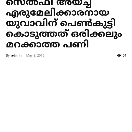
സെല്‍ഫി അയച്ച
എരുമേലിക്കാരനായ
യുവാവിന് പെണ്‍കുട്ടി
കൊടുത്തത് ഒരിക്കലും
മറക്കാത്ത പണി
By
admin
-
May 9, 2018
54