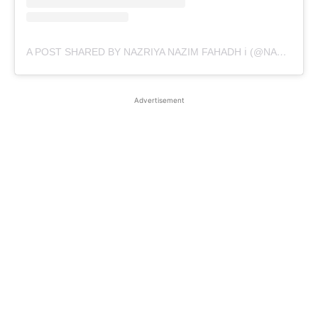
A POST SHARED BY NAZRIYA NAZIM FAHADH ℹ (@NAZRIYAFAHADH._)
Advertisement