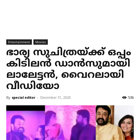
Entertainment
Movies
ഭാര്യ സുചിത്രയ്ക്ക് ഒപ്പം
കിടിലൻ ഡാൻസുമായി
ലാലേട്ടൻ, വൈറലായി
വീഡിയോ
By
special editor
-
December 31, 2020
536