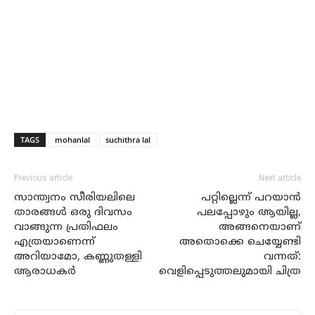
TAGS
mohanlal
suchithra lal
Previous article
Next article
സാന്ത്വനം സീരിയലിലെ
പറ്റില്ലെന്ന് പറയാൻ
താരങ്ങൾ ഒരു ദിവസം
പലപ്പോഴും ആയില്ല,
വാങ്ങുന്ന പ്രതിഫലം
അങ്ങനെയാണ്
എത്രയാണെന്ന്
അതൊക്കെ ചെയ്യേണ്ടി
അറിയാമോ, കണ്ണുതള്ളി
വന്നത്:
ആരാധകർ
വെളിപ്പെടുത്തലുമായി ചിത്ര