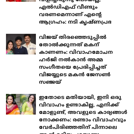
വിളിച്ചിരുന്നു പോയില്ല;
എൽഡിഎഫ് വീണ്ടും
വരണമെന്നാണ് എന്റെ
ആഗ്രഹം: നടി കൃഷ്ണപ്രഭ
വിജയ് തിരഞ്ഞെടുപ്പിൽ
തോൽക്കുന്നത് മകന്
കാണണം: വിവാഹമോചന
ഹർജി നൽകാൻ അമ്മ
സംഗീതയെ പ്രേരിപ്പിച്ചത്
വിജയ്യുടെ മകൻ ജേസൺ
സഞ്ജയ്
ഇതോടെ മതിയായി, ഇനി ഒരു
വിവാഹം ഉണ്ടാകില്ല, എനിക്ക്
മോളുണ്ട്, അവളുടെ കാര്യങ്ങൾ
നോക്കണം: രണ്ടാം വിവാഹവും
വേർപിരിഞ്ഞതിന് പിന്നാലെ