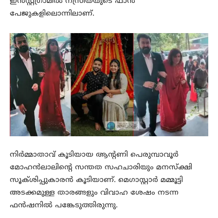
ഇൻസ്റ്റഗ്രാമിൽ നസ്രിയയുടെ ഫാൻ
പേജുകളിലൊന്നിലാണ്.
നിർമ്മാതാവ് കൂടിയായ ആന്റണി പെരുമ്പാവൂർ
മോഹൻലാലിന്റെ സന്തത സഹചാരിയും മനസ്‌ക്ഷി
സൂക്ശിപ്പുകാരൻ കൂടിയാണ്. മെഗാസ്റ്റാർ മമ്മൂട്ടി
അടക്കമുള്ള താരങ്ങളും വിവാഹ ശേഷം നടന്ന
ഫൻഷനിൽ പങ്കേടുത്തിരുന്നു.