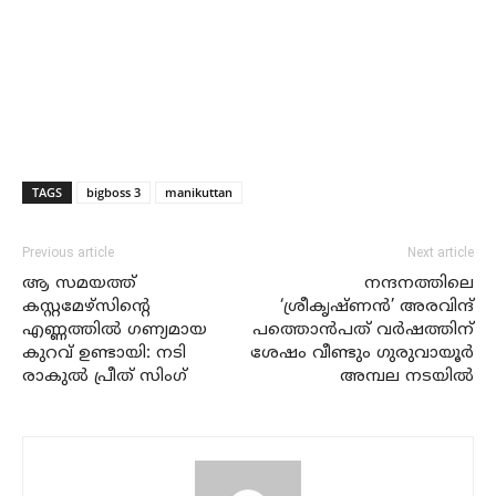
TAGS
bigboss 3
manikuttan
Previous article
Next article
ആ സമയത്ത്
നന്ദനത്തിലെ
കസ്റ്റമേഴ്സിന്റെ
‘ശ്രീകൃഷ്ണൻ’ അരവിന്ദ്
എണ്ണത്തിൽ ഗണ്യമായ
പത്തൊൻപത് വർഷത്തിന്
കുറവ് ഉണ്ടായി: നടി
ശേഷം വീണ്ടും ഗുരുവായൂർ
രാകുൽ പ്രീത് സിംഗ്
അമ്പല നടയിൽ