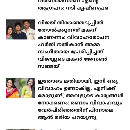
വരണമെന്നാണ് എന്റെ
ആഗ്രഹം: നടി കൃഷ്ണപ്രഭ
വിജയ് തിരഞ്ഞെടുപ്പിൽ
തോൽക്കുന്നത് മകന്
കാണണം: വിവാഹമോചന
ഹർജി നൽകാൻ അമ്മ
സംഗീതയെ പ്രേരിപ്പിച്ചത്
വിജയ്യുടെ മകൻ ജേസൺ
സഞ്ജയ്
ഇതോടെ മതിയായി, ഇനി ഒരു
വിവാഹം ഉണ്ടാകില്ല, എനിക്ക്
മോളുണ്ട്, അവളുടെ കാര്യങ്ങൾ
നോക്കണം: രണ്ടാം വിവാഹവും
വേർപിരിഞ്ഞതിന് പിന്നാലെ
ആൻ മരിയ പറയുന്നു