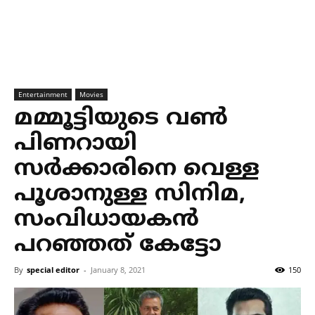
Entertainment
Movies
മമ്മൂട്ടിയുടെ വൺ
പിണറായി
സർക്കാരിനെ വെള്ള
പൂശാനുള്ള സിനിമ,
സംവിധായകൻ
പറഞ്ഞത് കേട്ടോ
By
special editor
-
January 8, 2021
150