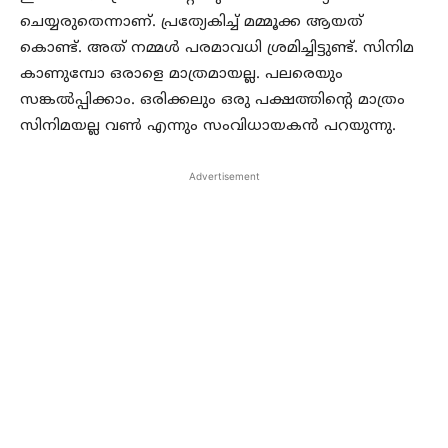
ചെയ്യരുതെന്നാണ്. പ്രത്യേകിച്ച് മമ്മൂക്ക ആയത്
കൊണ്ട്. അത് നമ്മൾ പരമാവധി ശ്രമിച്ചിട്ടുണ്ട്. സിനിമ
കാണുമ്പോ ഒരാളെ മാത്രമായല്ല. പലരെയും
സങ്കൽപ്പിക്കാം. ഒരിക്കലും ഒരു പക്ഷത്തിന്റെ മാത്രം
സിനിമയല്ല വൺ എന്നും സംവിധായകൻ പറയുന്നു.
Advertisement