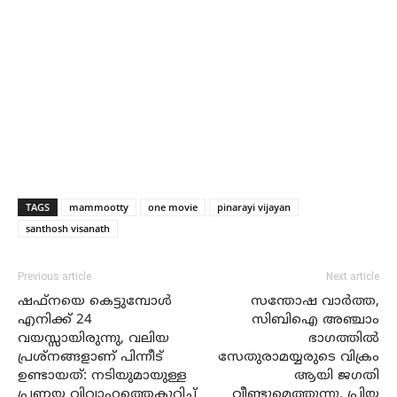
TAGS
mammootty
one movie
pinarayi vijayan
santhosh visanath
Previous article
Next article
ഷഫ്‌നയെ കെട്ടുമ്പോൾ
സന്തോഷ വാർത്ത,
എനിക്ക് 24
സിബിഐ അഞ്ചാം
വയസ്സായിരുന്നു, വലിയ
ഭാഗത്തിൽ
പ്രശ്നങ്ങളാണ് പിന്നീട്
സേതുരാമയ്യരുടെ വിക്രം
ഉണ്ടായത്: നടിയുമായുള്ള
ആയി ജഗതി
പ്രണയ വിവാഹത്തെകുറിച്ച്
വീണ്ടുമെത്തുന്നു, പ്രിയ