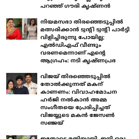
പറഞ്ഞ് ഗൗരി കൃഷ്ണൻ
നിയമസഭാ തിരഞ്ഞെടുപ്പിൽ
മത്സരിക്കാൻ ട്വന്റി ട്വന്റി പാർട്ടി
വിളിച്ചിരുന്നു പോയില്ല;
എൽഡിഎഫ് വീണ്ടും
വരണമെന്നാണ് എന്റെ
ആഗ്രഹം: നടി കൃഷ്ണപ്രഭ
വിജയ് തിരഞ്ഞെടുപ്പിൽ
തോൽക്കുന്നത് മകന്
കാണണം: വിവാഹമോചന
ഹർജി നൽകാൻ അമ്മ
സംഗീതയെ പ്രേരിപ്പിച്ചത്
വിജയ്യുടെ മകൻ ജേസൺ
സഞ്ജയ്