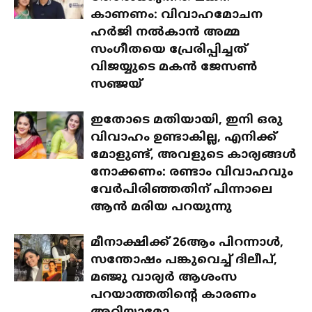
കാണണം: വിവാഹമോചന
ഹർജി നൽകാൻ അമ്മ
സംഗീതയെ പ്രേരിപ്പിച്ചത്
വിജയ്യുടെ മകൻ ജേസൺ
സഞ്ജയ്
ഇതോടെ മതിയായി, ഇനി ഒരു
വിവാഹം ഉണ്ടാകില്ല, എനിക്ക്
മോളുണ്ട്, അവളുടെ കാര്യങ്ങൾ
നോക്കണം: രണ്ടാം വിവാഹവും
വേർപിരിഞ്ഞതിന് പിന്നാലെ
ആൻ മരിയ പറയുന്നു
മീനാക്ഷിക്ക് 26ആം പിറന്നാൾ,
സന്തോഷം പങ്കുവെച്ച് ദിലീപ്,
മഞ്ജു വാര്യർ ആശംസ
പറയാത്തതിന്റെ കാരണം