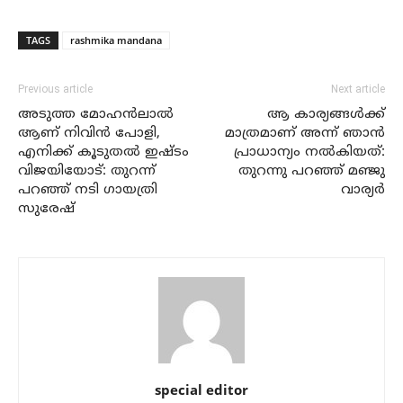
TAGS
rashmika mandana
Previous article
Next article
അടുത്ത മോഹൻലാൽ
ആ കാര്യങ്ങൾക്ക്
ആണ് നിവിൻ പോളി,
മാത്രമാണ് അന്ന് ഞാൻ
എനിക്ക് കൂടുതൽ ഇഷ്ടം
പ്രാധാന്യം നൽകിയത്:
വിജയിയോട്: തുറന്ന്
തുറന്നു പറഞ്ഞ് മഞ്ജു
പറഞ്ഞ് നടി ഗായത്രി
വാര്യർ
സുരേഷ്
special editor