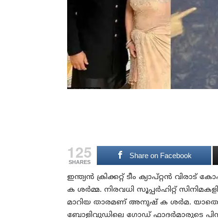
125
Share on Facebook
SHARES
ഇന്ത്യൻ ക്രിക്കറ്റ് ടീം ക്യാപ്റ്റൻ വിര
ക ശർമ്മ. നിരവധി സൂപ്പർഹിറ്റ് സിനി
മാറിയ താരമണ് അനുഷ്‌ ക ശർമ. യാതൊരു
ബോളിവുഡിലെ ഗോഡ് ഫാദർമാരുടെ പിന്