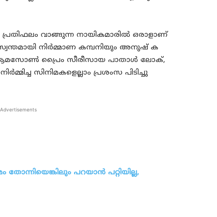
തൽ പ്രതിഫലം വാങ്ങുന്ന നായികമാരിൽ ഒരാളാണ്
്വന്തമായി നിർമ്മാണ കമ്പനിയും അനുഷ്‌ ക
ങിയ ആമസോൺ പ്രൈം സീരീസായ പാതാൾ ലോക്,
ർമ്മിച്ച സിനിമകളെല്ലാം പ്രശംസ പിടിച്ചു
Advertisements
 തോന്നിയെങ്കിലും പറയാൻ പറ്റിയില്ല,