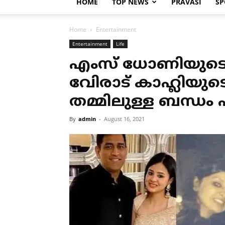
HOME
TOP NEWS
PRAVASI
SP
Home
Entertainment
Entertainment
Life
എംസ് ധോണിയുടെ ഭ
വേിരാട് കാഹ്ലിയുട
തമ്മിലുള്ള ബന്ധ
By
admin
-
August 16, 2021