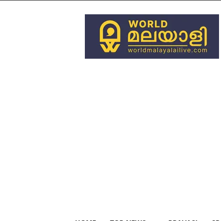
World
Malayali
Live