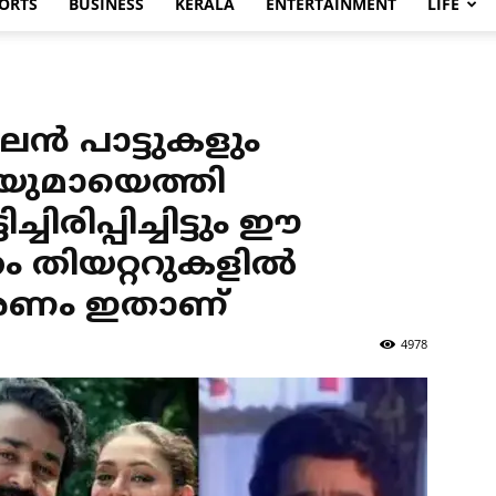
ORTS
BUSINESS
KERALA
ENTERTAINMENT
LIFE
ലൻ പാട്ടുകളും
ുമായെത്തി
ിരിപ്പിച്ചിട്ടും ഈ
 തിയറ്ററുകളിൽ
രണം ഇതാണ്
4978