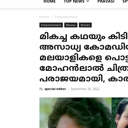
HOME
TOP NEWS
PRAVASI
SP
Home
Entertainment
Entertainment
Movies
Stories
മികച്ച കഥയും കിടി
അസാധ്യ കോമഡിയ
മലയാളികളെ പൊട്ടിച്ച
മോഹൻലാൽ ചിത്രം
പരാജയമായി, കാ
By
special editor
-
September 20, 2022