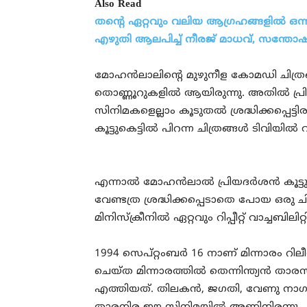
Also Read
തന്റെ ഏറ്റവും വലിയ ആഗ്രഹങ്ങളിൽ ഒന്നാ
എഴുതി ആലപിച്ച് നീരജ് മാധവ്, സന്ത
മോഹൻലാലിന്റെ മുഴുനീള കോമഡി ചിത്രങ
തൊണ്ണൂറുകളിൽ ആയിരുന്നു. അതിൽ പ്ര
സിനിമകളെല്ലാം കൂടുതൽ ശ്രദ്ധിക്കപ്പെട
കൂട്ടുകെട്ടിൽ പിറന്ന ചിത്രങ്ങൾ ടിവിയ
എന്നാൽ മോഹൻലാൽ പ്രിയദർശൻ കൂട്ടുകെട്
വേണ്ടത്ര ശ്രദ്ധിക്കപ്പെടാതെ പോയ ഒരു
മിനിസ്‌ക്രീനിൽ ഏറ്റവും റിപ്പീറ്റ് വാച്ചബ
1994 സെപ്റ്റംബർ 16 നാണ് മിന്നാരം റ
ചെയ്ത മിന്നാരത്തിൽ തെന്നിന്ത്യൻ ത
എത്തിയത്. തിലകൻ, ജഗതി, വേണു നാഗവള