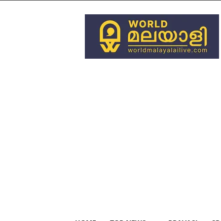
World
Malayali
Live