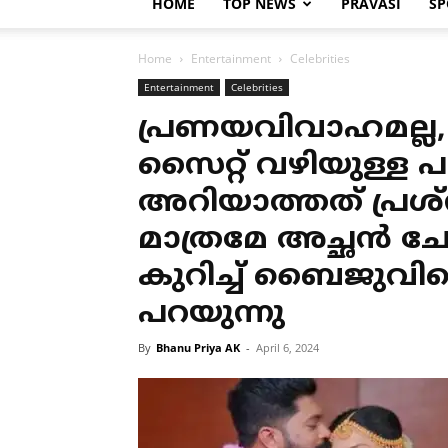
HOME
TOP NEWS
PRAVASI
SP
Home
Entertainment
Celebrities
Entertainment
Celebrities
പ്രണയവിവാഹമല്ല,
സൈറ്റ് വഴിയുള്ള
അറിയാത്തത് പ്രശ്‌
മാത്രമേ അച്ഛന്‍ ച
കുറിച്ച് ബൈജുവിന
പറയുന്നു
By
Bhanu Priya AK
-
April 6, 2024