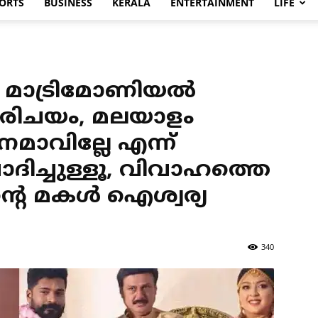
ORTS
BUSINESS
KERALA
ENTERTAINMENT
LIFE
 മാട്രിമോണിയല്‍
 പരിചയം, മലയാളം
നമാവില്ലേ എന്ന്
ോദിച്ചുള്ളൂ, വിവാഹത്തെ
്റെ മകള്‍ ഐശ്വര്യ
340