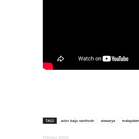
TAGS
actor baiju santhosh
aiswarya
malayala
Previous article