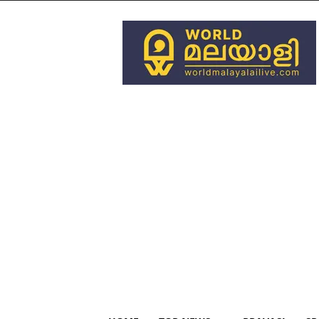
World
Malayali
Live