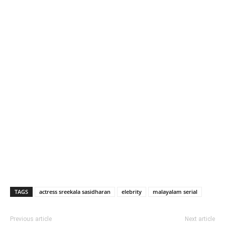
TAGS
actress sreekala sasidharan
elebrity
malayalam serial
Previous article
Next article