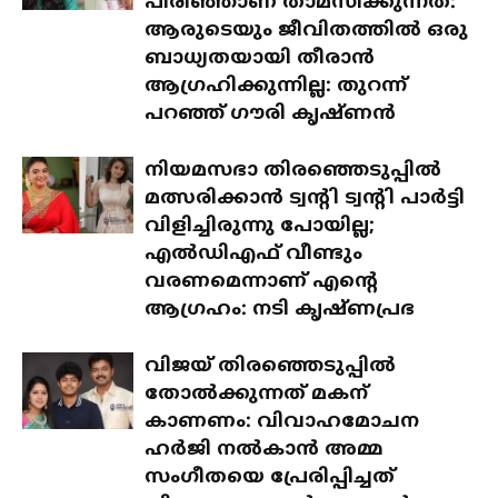
പിരിഞ്ഞാണ് താമസിക്കുന്നത്:
ആരുടെയും ജീവിതത്തിൽ ഒരു
ബാധ്യതയായി തീരാൻ
ആഗ്രഹിക്കുന്നില്ല: തുറന്ന്
പറഞ്ഞ് ഗൗരി കൃഷ്ണൻ
നിയമസഭാ തിരഞ്ഞെടുപ്പിൽ
മത്സരിക്കാൻ ട്വന്റി ട്വന്റി പാർട്ടി
വിളിച്ചിരുന്നു പോയില്ല;
എൽഡിഎഫ് വീണ്ടും
വരണമെന്നാണ് എന്റെ
ആഗ്രഹം: നടി കൃഷ്ണപ്രഭ
വിജയ് തിരഞ്ഞെടുപ്പിൽ
തോൽക്കുന്നത് മകന്
കാണണം: വിവാഹമോചന
ഹർജി നൽകാൻ അമ്മ
സംഗീതയെ പ്രേരിപ്പിച്ചത്