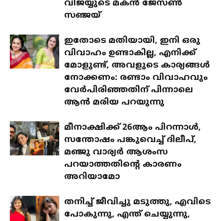
വിജയ്യുടെ മകൻ ജേസൺ
സഞ്ജയ്
ഇതോടെ മതിയായി, ഇനി ഒരു
വിവാഹം ഉണ്ടാകില്ല, എനിക്ക്
മോളുണ്ട്, അവളുടെ കാര്യങ്ങൾ
നോക്കണം: രണ്ടാം വിവാഹവും
വേർപിരിഞ്ഞതിന് പിന്നാലെ
ആൻ മരിയ പറയുന്നു
മീനാക്ഷിക്ക് 26ആം പിറന്നാൾ,
സന്തോഷം പങ്കുവെച്ച് ദിലീപ്,
മഞ്ജു വാര്യർ ആശംസ
പറയാത്തതിന്റെ കാരണം
അറിയാമോ
തനിച്ച് ജീവിച്ചു മടുത്തു, എവിടെ
പോകുന്നു, എന്ത് ചെയ്യുന്നു,