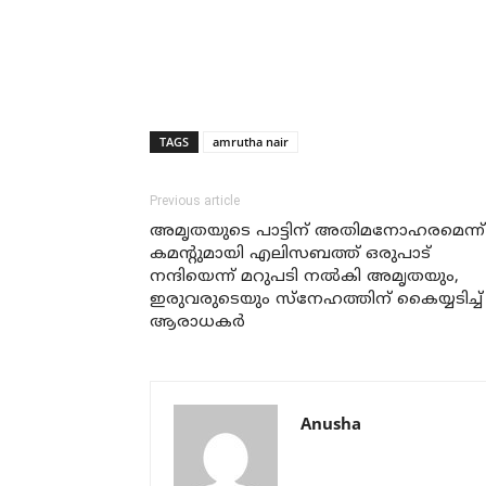
TAGS
amrutha nair
Previous article
അമൃതയുടെ പാട്ടിന് അതിമനോഹരമെന്ന്
കമന്റുമായി എലിസബത്ത് ഒരുപാട്
നന്ദിയെന്ന് മറുപടി നല്‍കി അമൃതയും,
ഇരുവരുടെയും സ്‌നേഹത്തിന് കൈയ്യടിച്ച്
ആരാധകര്‍
Anusha