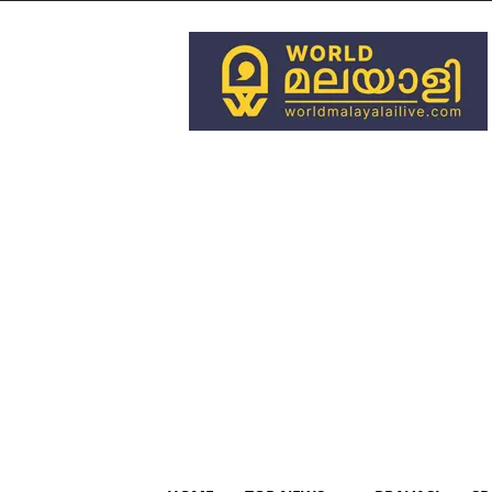
World
Malayali
Live