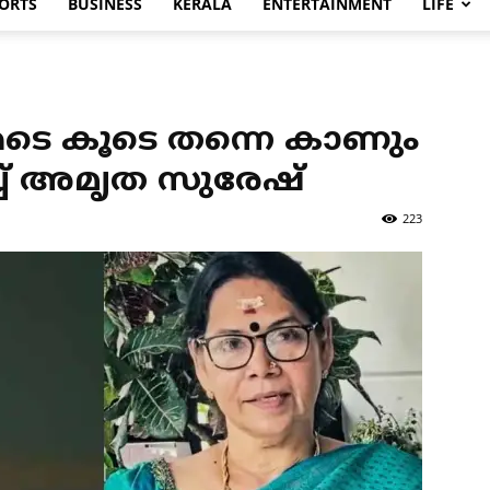
ORTS
BUSINESS
KERALA
ENTERTAINMENT
LIFE
േടെ കൂടെ തന്നെ കാണും
ച്ച് അമൃത സുരേഷ്
223