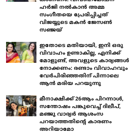
കാണണം: വിവാഹമോചന
ഹർജി നൽകാൻ അമ്മ
സംഗീതയെ പ്രേരിപ്പിച്ചത്
വിജയ്യുടെ മകൻ ജേസൺ
സഞ്ജയ്
ഇതോടെ മതിയായി, ഇനി ഒരു
വിവാഹം ഉണ്ടാകില്ല, എനിക്ക്
മോളുണ്ട്, അവളുടെ കാര്യങ്ങൾ
നോക്കണം: രണ്ടാം വിവാഹവും
വേർപിരിഞ്ഞതിന് പിന്നാലെ
ആൻ മരിയ പറയുന്നു
മീനാക്ഷിക്ക് 26ആം പിറന്നാൾ,
സന്തോഷം പങ്കുവെച്ച് ദിലീപ്,
മഞ്ജു വാര്യർ ആശംസ
പറയാത്തതിന്റെ കാരണം
അറിയാമോ