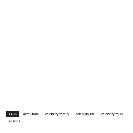
TAGS
actor bala
celebrity family
celebrity life
celebrity talks
gossips