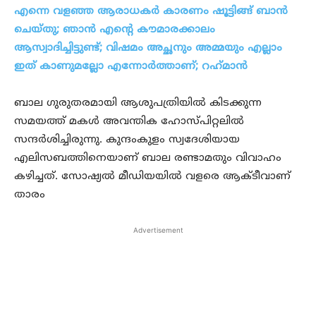
എന്നെ വളഞ്ഞ ആരാധകർ കാരണം ഷൂട്ടിങ്ങ് ബാൻ
ചെയ്തു; ഞാൻ എന്റെ കൗമാരക്കാലം
ആസ്വാദിച്ചിട്ടുണ്ട്; വിഷമം അച്ഛനും അമ്മയും എല്ലാം
ഇത് കാണുമല്ലോ എന്നോർത്താണ്; റഹ്‌മാൻ
ബാല ഗുരുതരമായി ആശുപത്രിയിൽ കിടക്കുന്ന
സമയത്ത് മകൾ അവന്തിക ഹോസ്പിറ്റലിൽ
സന്ദർശിച്ചിരുന്നു. കുന്ദംകുളം സ്വദേശിയായ
എലിസബത്തിനെയാണ് ബാല രണ്ടാമതും വിവാഹം
കഴിച്ചത്. സോഷ്യൽ മീഡിയയിൽ വളരെ ആക്ടീവാണ്
താരം
Advertisement