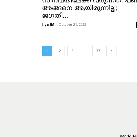
സിനിമയിലേക്ക് വരുന്നത്; പണ്ട
അങ്ങനെ ആയിരുന്നില്ല;
ജഗതി...
Jiya JM
-
October 21, 2023
...
1
2
3
37
World Ma