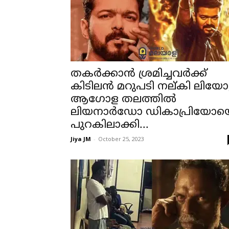
തകർക്കാൻ ശ്രമിച്ചവർക്ക്
കിടിലൻ മറുപടി നല്കി ലിയോ
ആഗോള തലത്തിൽ
ലിയനാർഡോ ഡികാപ്രിയോയ
പുറകിലാക്കി...
Jiya JM
-
October 25, 2023