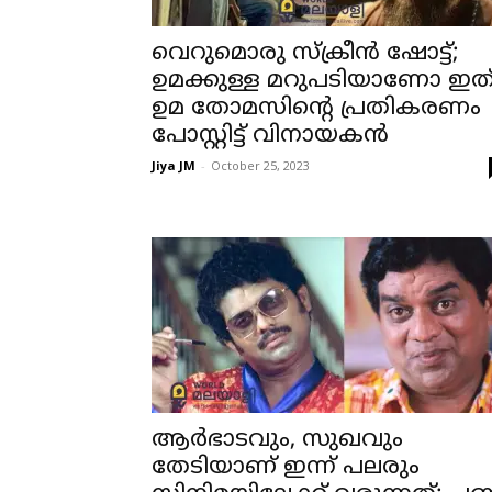
വെറുമൊരു സ്‌ക്രീൻ ഷോട്ട്;
ഉമക്കുള്ള മറുപടിയാണോ ഇത്
ഉമ തോമസിന്റെ പ്രതികരണം
പോസ്റ്റിട്ട് വിനായകൻ
Jiya JM
-
October 25, 2023
ആർഭാടവും, സുഖവും
തേടിയാണ് ഇന്ന് പലരും