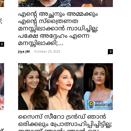
എന്റെ അച്ഛനും അമ്മക്കും
;
എന്റെ സ്‌ത്രൈണത
മനസ്സിലാക്കാൻ സാധിച്ചില്ല;
പക്ഷേ അദ്ദേഹം എന്നെ
മനസ്സിലാക്കി;...
0
Jiya JM
-
October 25, 2023
0
സൈസ് സീറോ ട്രൻഡ് ഞാൻ
ഒരിക്കലും പ്രോത്സാഹിപ്പിച്ചിട്ടില്ല;