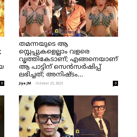
തമന്നയുടെ ആ
;
സ്റ്റെപ്പുകളെല്ലാം വളരെ
വൃത്തികേടാണ്; എങ്ങനെയാണ്
െ
ആ പാട്ടിന് സെൻസർഷിപ്പ്
ലഭിച്ചത്; അനിഷ്ടം...
Jiya JM
-
October 25, 2023
0
0