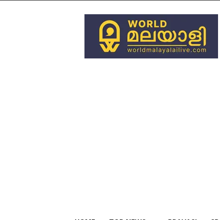
World
Malayali
Live