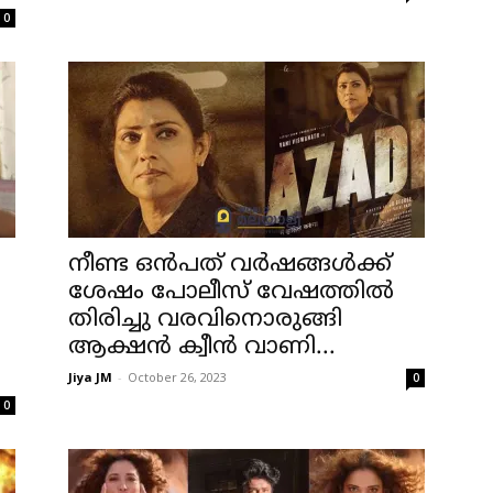
0
നീണ്ട ഒൻപത് വർഷങ്ങൾക്ക്
ശേഷം പോലീസ് വേഷത്തിൽ
തിരിച്ചു വരവിനൊരുങ്ങി
ആക്ഷൻ ക്വീൻ വാണി...
Jiya JM
-
October 26, 2023
0
0