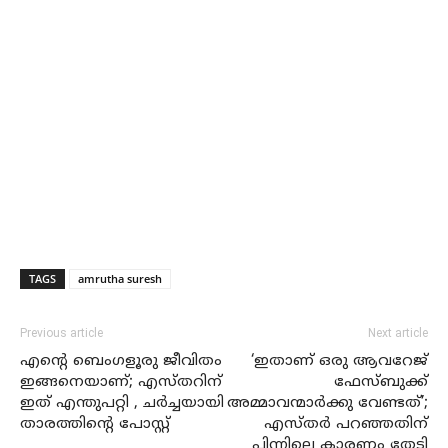
TAGS
amrutha suresh
Previous article
Next article
എന്റെ ബെംഗളൂരു ജീവിതം
‘ഇതാണ് ഒരു ആവറേജ്
ഇങ്ങനെയാണ്; എസ്തറിന്
ഫേസ്ബുക്ക്
ഇത് എന്തുപറ്റി , ചര്‍ച്ചയായി
അമ്മാവന്മാർക്കു വേണ്ടത്’;
താരത്തിന്റെ പോസ്റ്റ്
എസ്തർ പറഞ്ഞതിന്
പിന്നിലെ കാരണം തേടി