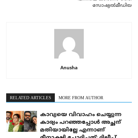
സോഷ്യൽമീഡിയ
Anusha
RELATED ARTICLES
MORE FROM AUTHOR
കാവ്യയെ വിവാഹം ചെയ്യുന്ന
കാര്യം പറഞ്ഞപ്പോൾ അച്ഛന്
മതിയായില്ലേ എന്നാണ്
മീനാക്ഷി ചോദിച്ചത്: ദിലീപ്