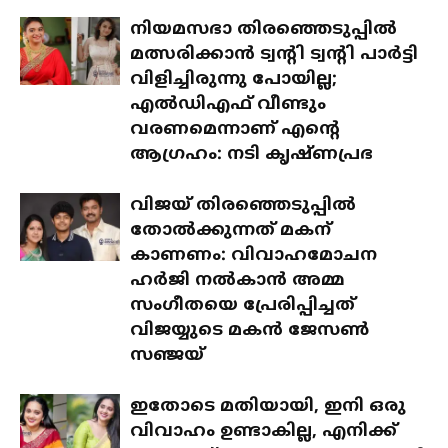
നിയമസഭാ തിരഞ്ഞെടുപ്പിൽ
മത്സരിക്കാൻ ട്വന്റി ട്വന്റി പാർട്ടി
വിളിച്ചിരുന്നു പോയില്ല;
എൽഡിഎഫ് വീണ്ടും
വരണമെന്നാണ് എന്റെ
ആഗ്രഹം: നടി കൃഷ്ണപ്രഭ
വിജയ് തിരഞ്ഞെടുപ്പിൽ
തോൽക്കുന്നത് മകന്
കാണണം: വിവാഹമോചന
ഹർജി നൽകാൻ അമ്മ
സംഗീതയെ പ്രേരിപ്പിച്ചത്
വിജയ്യുടെ മകൻ ജേസൺ
സഞ്ജയ്
ഇതോടെ മതിയായി, ഇനി ഒരു
വിവാഹം ഉണ്ടാകില്ല, എനിക്ക്