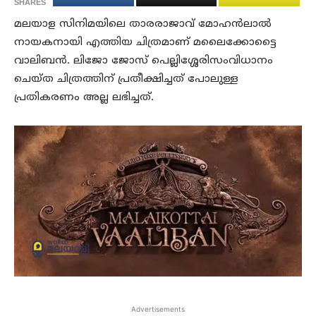
SHARES
മലയാള സിനിമയിലെ താരരാജാവ് മോഹൻലാൽ
നായകനായി എത്തിയ ചിത്രമാണ് മലൈക്കോട്ടൈ
വാലിബൻ. ലിജോ ജോസ് പെല്ലിശ്ശേരിസംവിധാനം
ചെയ്ത ചിത്രത്തിന് പ്രതീക്ഷിച്ചത് പോലുള്ള
പ്രതികരണം അല്ല ലഭിച്ചത്.
Advertisements