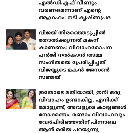
എൽഡിഎഫ് വീണ്ടും
വരണമെന്നാണ് എന്റെ
ആഗ്രഹം: നടി കൃഷ്ണപ്രഭ
വിജയ് തിരഞ്ഞെടുപ്പിൽ
തോൽക്കുന്നത് മകന്
കാണണം: വിവാഹമോചന
ഹർജി നൽകാൻ അമ്മ
സംഗീതയെ പ്രേരിപ്പിച്ചത്
വിജയ്യുടെ മകൻ ജേസൺ
സഞ്ജയ്
ഇതോടെ മതിയായി, ഇനി ഒരു
വിവാഹം ഉണ്ടാകില്ല, എനിക്ക്
മോളുണ്ട്, അവളുടെ കാര്യങ്ങൾ
നോക്കണം: രണ്ടാം വിവാഹവും
വേർപിരിഞ്ഞതിന് പിന്നാലെ
ആൻ മരിയ പറയുന്നു