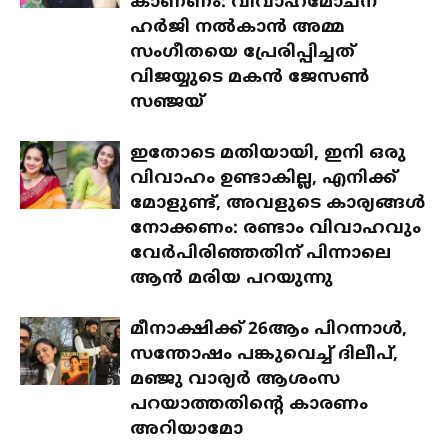
കാണണം: വിവാഹമോചന
ഹർജി നൽകാൻ അമ്മ
സംഗീതയെ പ്രേരിപ്പിച്ചത്
വിജയ്യുടെ മകൻ ജേസൺ
സഞ്ജയ്
ഇതോടെ മതിയായി, ഇനി ഒരു
വിവാഹം ഉണ്ടാകില്ല, എനിക്ക്
മോളുണ്ട്, അവളുടെ കാര്യങ്ങൾ
നോക്കണം: രണ്ടാം വിവാഹവും
വേർപിരിഞ്ഞതിന് പിന്നാലെ
ആൻ മരിയ പറയുന്നു
മീനാക്ഷിക്ക് 26ആം പിറന്നാൾ,
സന്തോഷം പങ്കുവെച്ച് ദിലീപ്,
മഞ്ജു വാര്യർ ആശംസ
പറയാത്തതിന്റെ കാരണം
അറിയാമോ