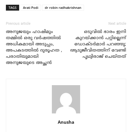
TAGS
Arati Podi
dr robin radhakrishnan
Previous article
Next article
അനുജയും ഹാഷിമും
ഒടുവില്‍ ഭാരം ഇനി
തമ്മിൽ ഒരു വർഷത്തിൽ
കുറയ്ക്കാന്‍ പറ്റില്ലെന്ന്
അധികമായി അടുപ്പം,
ഡോക്ടര്‍മാര്‍ പറഞ്ഞു;
അപകടത്തിൽ ദുരൂഹത ,
ആടുജീവിതത്തിന് വേണ്ടി
പരാതിയുമായി
പൃഥ്വിരാജ് ചെയ്തത്
അനുജയുടെ അച്ഛൻ
Anusha