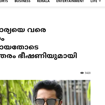
ORTS
BUSINESS
KERALA
ENTERTAINMENT
LIFE
 ഭാര്യയെ വരെ
യം
തായതോടെ
ന്തരം ഭീഷണിയുമായി
5420