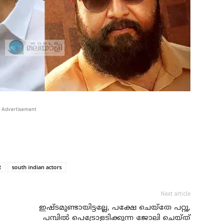
Advertisement
R
south indian actors
Next article
ഇഷ്ടമുണ്ടായിട്ടല്ലേ, പക്ഷേ ചെയ്‌തേ പറ്റൂ,
പമ്പില്‍ പെട്രോളടിക്കുന്ന ജോലി ചെയ്ത്