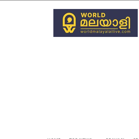
World
Malayali
Live