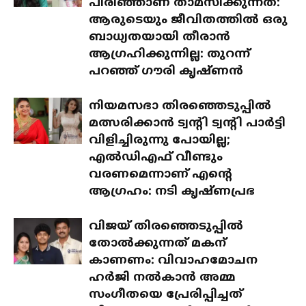
പിരിഞ്ഞാണ് താമസിക്കുന്നത്:
ആരുടെയും ജീവിതത്തിൽ ഒരു
ബാധ്യതയായി തീരാൻ
ആഗ്രഹിക്കുന്നില്ല: തുറന്ന്
പറഞ്ഞ് ഗൗരി കൃഷ്ണൻ
നിയമസഭാ തിരഞ്ഞെടുപ്പിൽ
മത്സരിക്കാൻ ട്വന്റി ട്വന്റി പാർട്ടി
വിളിച്ചിരുന്നു പോയില്ല;
എൽഡിഎഫ് വീണ്ടും
വരണമെന്നാണ് എന്റെ
ആഗ്രഹം: നടി കൃഷ്ണപ്രഭ
വിജയ് തിരഞ്ഞെടുപ്പിൽ
തോൽക്കുന്നത് മകന്
കാണണം: വിവാഹമോചന
ഹർജി നൽകാൻ അമ്മ
സംഗീതയെ പ്രേരിപ്പിച്ചത്