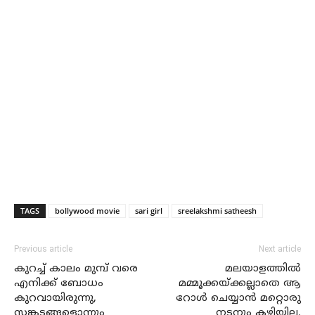
TAGS
bollywood movie
sari girl
sreelakshmi satheesh
Previous article
Next article
കുറച്ച് കാലം മുമ്പ് വരെ
മലയാളത്തില്‍
എനിക്ക് ബോധം
മമ്മൂക്കയ്ക്കല്ലാതെ ആ
കുറവായിരുന്നു,
റോള്‍ ചെയ്യാന്‍ മറ്റൊരു
സങ്കടങ്ങളൊന്നും
നടനും കഴിയില്ല,