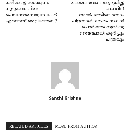
കഴിഞ്ഞു; സാന്ത്വനം
പോലെ വേറെ ആരുമില്ല;
കുടുംബത്തിലേ
ഫഹദിന്
പൊന്നോമനയുടേ പേര്
നാൽപത്തിയൊന്നാം
എന്തെന്ന് അറിഞ്ഞോ ?
പിറന്നാൾ; ആശംസകൾ
ചൊരിഞ്ഞ് നസ്രിയ;
വൈറലായി കുറിപ്പും
ചിത്രവും
Santhi Krishna
RELATED ARTICLES
MORE FROM AUTHOR