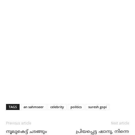
TAGS
an sahmseer
celebrity
politics
suresh gopi
Previous article
Next article
നൂലുകെട്ട് ചടങ്ങും
പ്രിയപ്പെട്ട ഷാനു, നിന്നെ