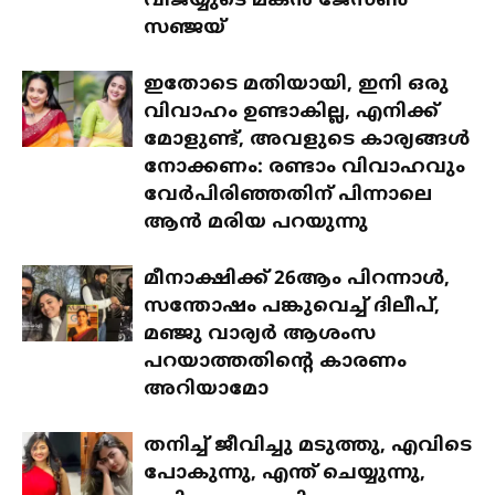
വിജയ്യുടെ മകൻ ജേസൺ
സഞ്ജയ്
ഇതോടെ മതിയായി, ഇനി ഒരു
വിവാഹം ഉണ്ടാകില്ല, എനിക്ക്
മോളുണ്ട്, അവളുടെ കാര്യങ്ങൾ
നോക്കണം: രണ്ടാം വിവാഹവും
വേർപിരിഞ്ഞതിന് പിന്നാലെ
ആൻ മരിയ പറയുന്നു
മീനാക്ഷിക്ക് 26ആം പിറന്നാൾ,
സന്തോഷം പങ്കുവെച്ച് ദിലീപ്,
മഞ്ജു വാര്യർ ആശംസ
പറയാത്തതിന്റെ കാരണം
അറിയാമോ
തനിച്ച് ജീവിച്ചു മടുത്തു, എവിടെ
പോകുന്നു, എന്ത് ചെയ്യുന്നു,