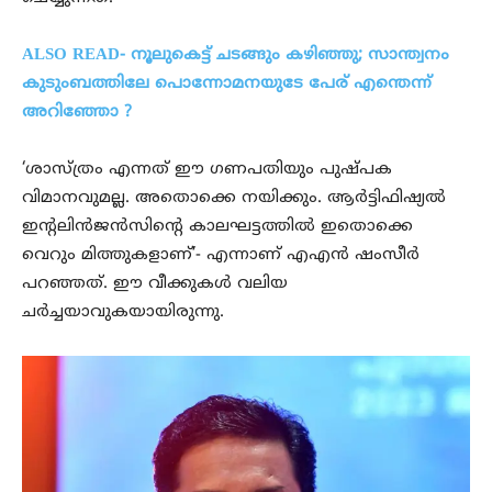
ALSO READ- നൂലുകെട്ട് ചടങ്ങും കഴിഞ്ഞു; സാന്ത്വനം
കുടുംബത്തിലേ പൊന്നോമനയുടേ പേര് എന്തെന്ന്
അറിഞ്ഞോ ?
‘ശാസ്ത്രം എന്നത് ഈ ഗണപതിയും പുഷ്പക
വിമാനവുമല്ല. അതൊക്കെ നയിക്കും. ആർട്ടിഫിഷ്യൽ
ഇന്റലിൻജൻസിന്റെ കാലഘട്ടത്തിൽ ഇതൊക്കെ
വെറും മിത്തുകളാണ്’- എന്നാണ് എഎൻ ഷംസീർ
പറഞ്ഞത്. ഈ വീക്കുകൾ വലിയ
ചർച്ചയാവുകയായിരുന്നു.