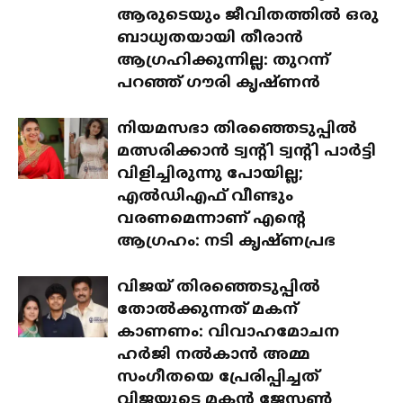
ആരുടെയും ജീവിതത്തിൽ ഒരു
ബാധ്യതയായി തീരാൻ
ആഗ്രഹിക്കുന്നില്ല: തുറന്ന്
പറഞ്ഞ് ഗൗരി കൃഷ്ണൻ
നിയമസഭാ തിരഞ്ഞെടുപ്പിൽ
മത്സരിക്കാൻ ട്വന്റി ട്വന്റി പാർട്ടി
വിളിച്ചിരുന്നു പോയില്ല;
എൽഡിഎഫ് വീണ്ടും
വരണമെന്നാണ് എന്റെ
ആഗ്രഹം: നടി കൃഷ്ണപ്രഭ
വിജയ് തിരഞ്ഞെടുപ്പിൽ
തോൽക്കുന്നത് മകന്
കാണണം: വിവാഹമോചന
ഹർജി നൽകാൻ അമ്മ
സംഗീതയെ പ്രേരിപ്പിച്ചത്
വിജയ്യുടെ മകൻ ജേസൺ