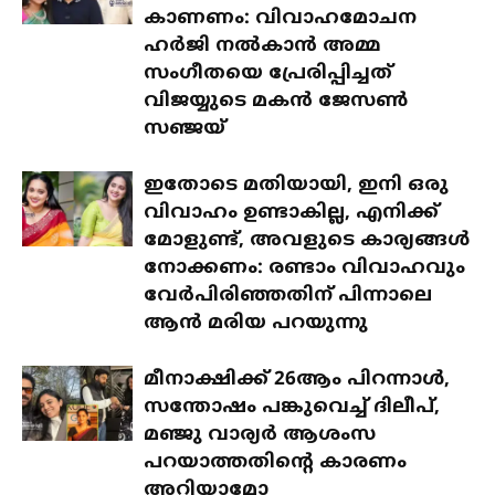
കാണണം: വിവാഹമോചന
ഹർജി നൽകാൻ അമ്മ
സംഗീതയെ പ്രേരിപ്പിച്ചത്
വിജയ്യുടെ മകൻ ജേസൺ
സഞ്ജയ്
ഇതോടെ മതിയായി, ഇനി ഒരു
വിവാഹം ഉണ്ടാകില്ല, എനിക്ക്
മോളുണ്ട്, അവളുടെ കാര്യങ്ങൾ
നോക്കണം: രണ്ടാം വിവാഹവും
വേർപിരിഞ്ഞതിന് പിന്നാലെ
ആൻ മരിയ പറയുന്നു
മീനാക്ഷിക്ക് 26ആം പിറന്നാൾ,
സന്തോഷം പങ്കുവെച്ച് ദിലീപ്,
മഞ്ജു വാര്യർ ആശംസ
പറയാത്തതിന്റെ കാരണം
അറിയാമോ