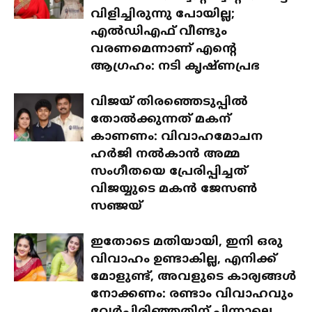
വിളിച്ചിരുന്നു പോയില്ല;
എൽഡിഎഫ് വീണ്ടും
വരണമെന്നാണ് എന്റെ
ആഗ്രഹം: നടി കൃഷ്ണപ്രഭ
വിജയ് തിരഞ്ഞെടുപ്പിൽ
തോൽക്കുന്നത് മകന്
കാണണം: വിവാഹമോചന
ഹർജി നൽകാൻ അമ്മ
സംഗീതയെ പ്രേരിപ്പിച്ചത്
വിജയ്യുടെ മകൻ ജേസൺ
സഞ്ജയ്
ഇതോടെ മതിയായി, ഇനി ഒരു
വിവാഹം ഉണ്ടാകില്ല, എനിക്ക്
മോളുണ്ട്, അവളുടെ കാര്യങ്ങൾ
നോക്കണം: രണ്ടാം വിവാഹവും