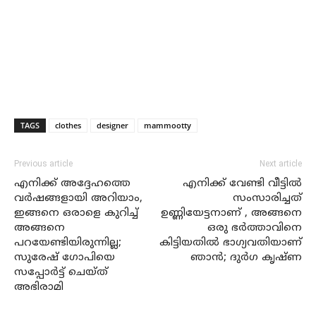
TAGS
clothes
designer
mammootty
Previous article
Next article
എനിക്ക് അദ്ദേഹത്തെ
എനിക്ക് വേണ്ടി വീട്ടില്‍
വര്‍ഷങ്ങളായി അറിയാം,
സംസാരിച്ചത്
ഇങ്ങനെ ഒരാളെ കുറിച്ച്
ഉണ്ണിയേട്ടനാണ് , അങ്ങനെ
അങ്ങനെ
ഒരു ഭര്‍ത്താവിനെ
പറയേണ്ടിയിരുന്നില്ല;
കിട്ടിയതില്‍ ഭാഗ്യവതിയാണ്
സുരേഷ് ഗോപിയെ
ഞാന്‍; ദുര്‍ഗ കൃഷ്ണ
സപ്പോര്‍ട്ട് ചെയ്ത്
അഭിരാമി