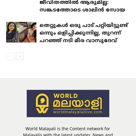
ജീവിതത്തിൽ ആരുമില്ല:
സങ്കടത്തോടെ ശാലിൻ സോയ
തെറ്റുകൾ ഒരു പാട് പറ്റിയിട്ടുണ്ട്
ഒന്നും ഒളിപ്പിക്കുന്നില്ല, തുറന്ന്
പറഞ്ഞ് നടി മീര വാസുദേവ്
World Malayali is the Content network for
Malayalis with the latest updates, News and