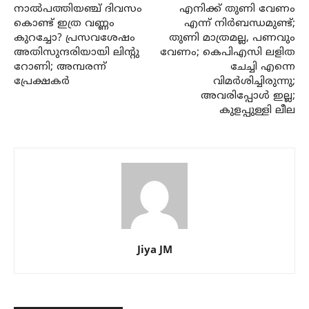
നാൽപത്തിയഞ്ച് ദിവസം
എനിക്ക് തുണി വേണം
കൊണ്ട് ഇത്ര വണ്ണം
എന്ന് നിർബന്ധമുണ്ട്;
കുറച്ചോ? പ്രസവശേഷം
തുണി മാത്രമല്ല, പണവും
അതിസുന്ദരിയായി ലിന്റു
വേണം; കെപിഎസി ലളിത
റോണി; അമ്പരന്ന്
ചേച്ചി എന്നെ
പ്രേക്ഷകർ
വിമർശിച്ചിരുന്നു;
അവരിപ്പോൾ ഇല്ല;
കുളപ്പുള്ളി ലീല
Jiya JM