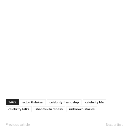
TAGS
actor thilakan
celebrity friendship
celebrity life
celebrity talks
shanthivila dinesh
unknown stories
Previous article
Next article