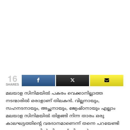
16
SHARES
മലയാള സിനിമയിൽ പകരം വെക്കാനില്ലാത്ത
നടന്മാരിൽ ഒരാളാണ് തിലകൻ. വില്ലനായും,
സഹനടനായും, അച്ഛനായും, ജ്യേഷ്ഠനായും എല്ലാം
മലയാള സിനിമയിൽ തിളങ്ങി നിന്ന താരം ഒരു
കാലഘട്ടത്തിന്റെ വരദാനമാണെന്ന് തന്നെ പറയേണ്ടി