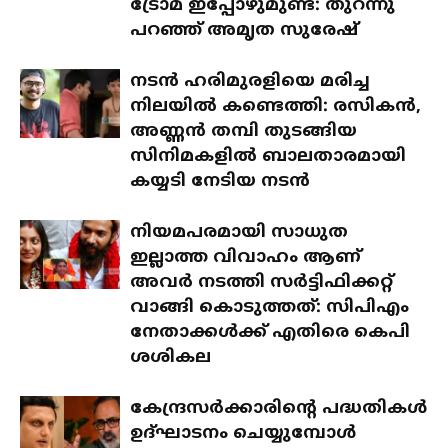
ട്രോമ ഇപ്പോഴുമുണ്ട്: തുറന്നു
പറഞ്ഞ് അമൃത സുരേഷ്
നടൻ ഹരിമുരളിയെ മരിച്ച
നിലയിൽ കണ്ടെത്തി: രസികൻ,
അണ്ണൻ തമ്പി തുടങ്ങിയ
സിനിമകളിൽ ബാലതാരമായി
കയ്യടി നേടിയ നടൻ
നിയമപരമായി സാധുത
ഇല്ലാത്ത വിവാഹം ആണ്
അവർ നടത്തി സർട്ടിഫിക്കറ്റ്
വാങ്ങി കൊടുത്തത്: സിപിഎം
നേതാക്കൾക്ക് എതിരെ കെപി
ശശികല
കേന്ദ്രസർക്കാരിന്റെ പദ്ധതികൾ
ഉദ്ഘാടനം ചെയ്യുമ്പോൾ