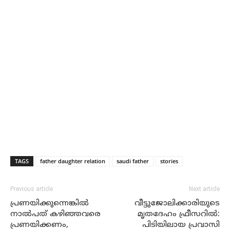
TAGS
father daughter relation
saudi father
stories
Previous article
Next article
പ്രണയിക്കുന്നെങ്കില്‍
വീട്ടുജോലിക്കാരിയുടെ
നാല്‍പത് കഴിഞ്ഞവരെ
മൃതദേഹം ഫ്രീസറില്‍:
പ്രണയിക്കണം,
പിടിയിലായ പ്രവാസി