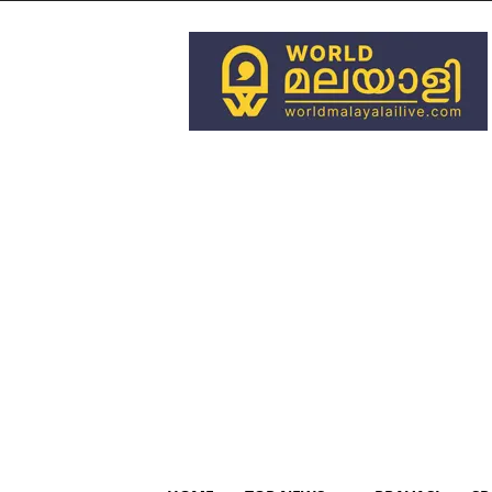
World
Malayali
Live