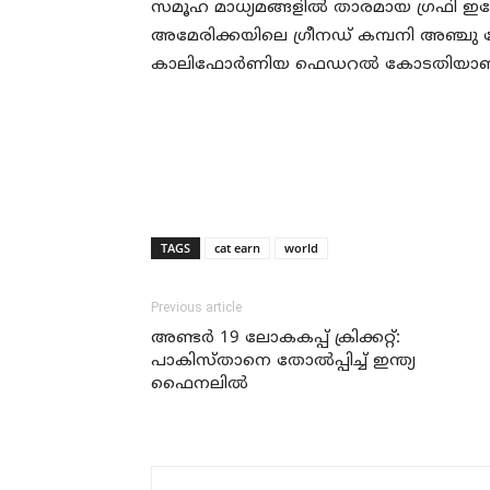
സമൂഹ മാധ്യമങ്ങളില്‍ താരമായ ഗ്രഫി ഇപ്പ
അമേരിക്കയിലെ ഗ്രീനഡ് കമ്പനി അഞ്ചു 
കാലിഫോര്‍ണിയ ഫെഡറല്‍ കോടതിയാണ് 
TAGS
cat earn
world
Previous article
അണ്ടര്‍ 19 ലോകകപ്പ് ക്രിക്കറ്റ്:
പാകിസ്താനെ തോല്‍പ്പിച്ച് ഇന്ത്യ
ഫൈനലില്‍