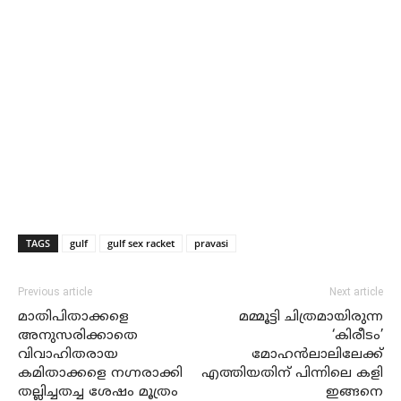
TAGS
gulf
gulf sex racket
pravasi
Previous article
Next article
മാതിപിതാക്കളെ
മമ്മൂട്ടി ചിത്രമായിരുന്ന
അനുസരിക്കാതെ
‘കിരീടം’
വിവാഹിതരായ
മോഹന്‍ലാലിലേക്ക്
കമിതാക്കളെ നഗ്നരാക്കി
എത്തിയതിന് പിന്നിലെ കളി
തല്ലിച്ചതച്ച ശേഷം മൂത്രം
ഇങ്ങനെ