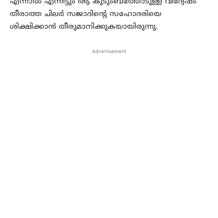
എന്നാല്‍ എന്നിട്ടും ആ കുടുംബത്തോടുള്ള വിദ്വേഷം
തീരാത്ത ചിലര്‍ സജാദിന്റെ സഹോദരിയെ
ശിക്ഷിക്കാന്‍ തീരുമാനിക്കുകയായിരുന്നു.
Advertisement