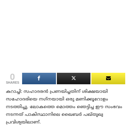
0
SHARES
കറാച്ചി: സഹാദരന്‍ പ്രണയിച്ചതിന് ശിക്ഷയായി
സഹോദരിയെ നഗ്‌നയായി ഒരു മണിക്കൂറോളം
നടത്തിച്ചു. ലോകത്തെ മൊത്തം ഞെട്ടിച്ച ഈ സംഭവം
നടന്നത് പാകിസ്ഥാനിലെ ഖൈബര്‍ പഖ്തുഖ്വ
പ്രവിശ്യയിലാണ്.