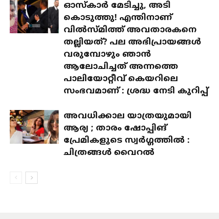
ഓസ്‌കാർ മേടിച്ചു, അടി
കൊടുത്തു! എന്തിനാണ്
വിൽസ്മിത്ത് അവതാരകനെ
തല്ലിയത്? പല അഭിപ്രായങ്ങൾ
വരുമ്പോഴും ഞാൻ
ആലോചിച്ചത് അന്നത്തെ
പാലിയോറ്റീവ് കെയറിലെ
സംഭവമാണ് : ശ്രദ്ധ നേടി കുറിപ്പ്
അവധിക്കാല യാത്രയുമായി
ആര്യ ; താരം ഷോപ്പിങ്
പ്രേമികളുടെ സ്വർഗ്ഗത്തിൽ :
ചിത്രങ്ങൾ വൈറൽ