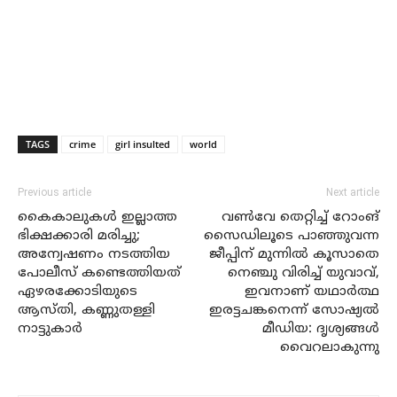
TAGS
crime
girl insulted
world
Previous article
Next article
കൈകാലുകള്‍ ഇല്ലാത്ത
വണ്‍വേ തെറ്റിച്ച് റോംങ്
ഭിക്ഷക്കാരി മരിച്ചു;
സൈഡിലൂടെ പാഞ്ഞുവന്ന
അന്വേഷണം നടത്തിയ
ജീപ്പിന് മുന്നില്‍ കൂസാതെ
പോലീസ് കണ്ടെത്തിയത്
നെഞ്ചു വിരിച്ച് യുവാവ്,
ഏഴരക്കോടിയുടെ
ഇവനാണ് യഥാര്‍ത്ഥ
ആസ്തി, കണ്ണുതള്ളി
ഇരട്ടചങ്കനെന്ന് സോഷ്യല്‍
നാട്ടുകാര്‍
മീഡിയ: ദൃശ്യങ്ങള്‍
വൈറലാകുന്നു