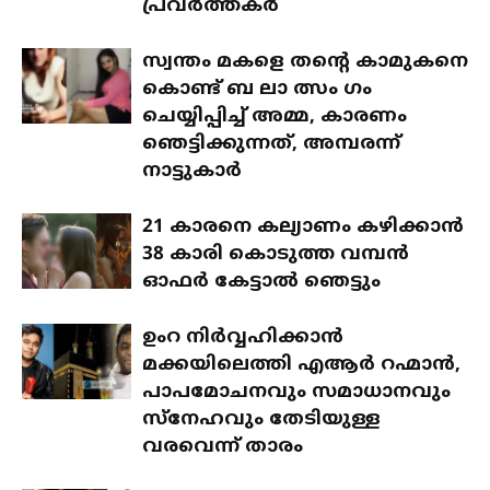
പ്രവർത്തകർ
സ്വന്തം മകളെ തന്റെ കാമുകനെ
കൊണ്ട് ബ ലാ ത്സം ഗം
ചെയ്യിപ്പിച്ച് അമ്മ, കാരണം
ഞെട്ടിക്കുന്നത്, അമ്പരന്ന്
നാട്ടുകാർ
21 കാരനെ കല്യാണം കഴിക്കാൻ
38 കാരി കൊടുത്ത വമ്പൻ
ഓഫർ കേട്ടാൽ ഞെട്ടും
ഉംറ നിർവ്വഹിക്കാൻ
മക്കയിലെത്തി എആർ റഹ്മാൻ,
പാപമോചനവും സമാധാനവും
സ്നേഹവും തേടിയുള്ള
വരവെന്ന് താരം