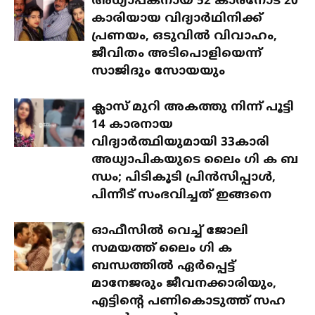
അധ്യാപകനായ 52 കാരനോട് 20
കാരിയായ വിദ്യാർഥിനിക്ക്
പ്രണയം, ഒടുവിൽ വിവാഹം,
ജീവിതം അടിപൊളിയെന്ന്
സാജിദും സോയയും
ക്ലാസ് മുറി അകത്തു നിന്ന് പൂട്ടി
14 കാരനായ
വിദ്യാർത്ഥിയുമായി 33കാരി
അധ്യാപികയുടെ ലൈം ഗി ക ബ
ന്ധം; പിടികൂടി പ്രിൻസിപ്പാൾ,
പിന്നീട് സംഭവിച്ചത് ഇങ്ങനെ
ഓഫീസിൽ വെച്ച് ജോലി
സമയത്ത് ലൈം ഗി ക
ബന്ധത്തിൽ ഏർപ്പെട്ട്
മാനേജരും ജീവനക്കാരിയും,
എട്ടിന്റെ പണികൊടുത്ത് സഹ