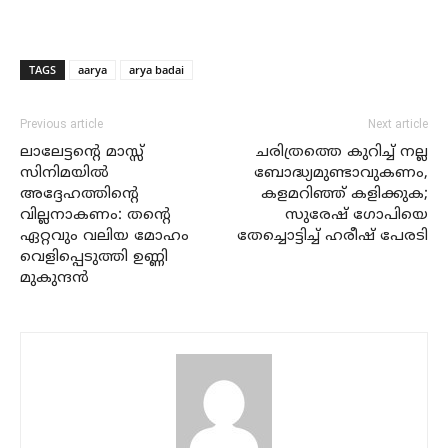
TAGS
aarya
arya badai
Previous article
Next article
ലാലേട്ടന്റെ മാസ്സ്
ചരിത്രത്തെ കുറിച്ച് നല്ല
സിനിമയിൽ
ബോദ്ധ്യമുണ്ടാവുകണം,
അദ്ദേഹത്തിന്റെ
കളമറിഞ്ഞ് കളിക്കുക;
വില്ലനാകണം: തന്റെ
സുരേഷ് ഗോപിയെ
ഏറ്റവും വലിയ മോഹം
തേച്ചൊട്ടിച്ച് ഹരീഷ് പേരടി
വെളിപ്പെടുത്തി ഉണ്ണി
മുകുന്ദൻ