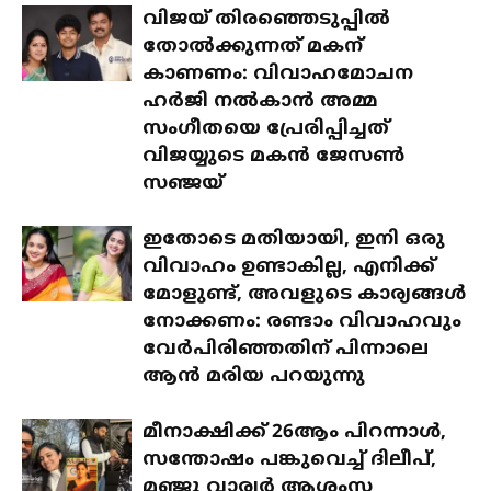
വിജയ് തിരഞ്ഞെടുപ്പിൽ
തോൽക്കുന്നത് മകന്
കാണണം: വിവാഹമോചന
ഹർജി നൽകാൻ അമ്മ
സംഗീതയെ പ്രേരിപ്പിച്ചത്
വിജയ്യുടെ മകൻ ജേസൺ
സഞ്ജയ്
ഇതോടെ മതിയായി, ഇനി ഒരു
വിവാഹം ഉണ്ടാകില്ല, എനിക്ക്
മോളുണ്ട്, അവളുടെ കാര്യങ്ങൾ
നോക്കണം: രണ്ടാം വിവാഹവും
വേർപിരിഞ്ഞതിന് പിന്നാലെ
ആൻ മരിയ പറയുന്നു
മീനാക്ഷിക്ക് 26ആം പിറന്നാൾ,
സന്തോഷം പങ്കുവെച്ച് ദിലീപ്,
മഞ്ജു വാര്യർ ആശംസ