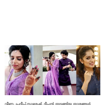
വീണ, പ്രദീപ്,സുരേഷ്, ദീപൻ തുടങ്ങിയ താരങ്ങൾ