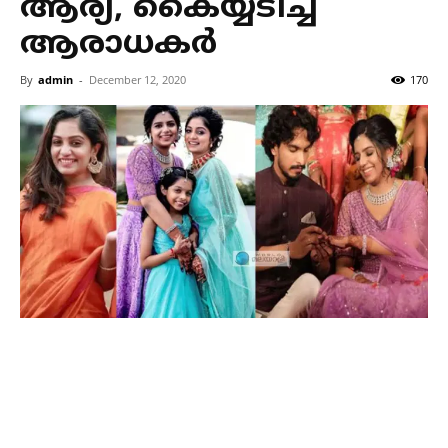
ആര്യ, കൈയ്യടിച്ച്
ആരാധകർ
By
admin
-
December 12, 2020
170