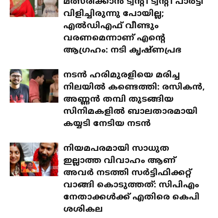
മത്സരിക്കാൻ ട്വന്റി ട്വന്റി പാർട്ടി
വിളിച്ചിരുന്നു പോയില്ല;
എൽഡിഎഫ് വീണ്ടും
വരണമെന്നാണ് എന്റെ
ആഗ്രഹം: നടി കൃഷ്ണപ്രഭ
നടൻ ഹരിമുരളിയെ മരിച്ച
നിലയിൽ കണ്ടെത്തി: രസികൻ,
അണ്ണൻ തമ്പി തുടങ്ങിയ
സിനിമകളിൽ ബാലതാരമായി
കയ്യടി നേടിയ നടൻ
നിയമപരമായി സാധുത
ഇല്ലാത്ത വിവാഹം ആണ്
അവർ നടത്തി സർട്ടിഫിക്കറ്റ്
വാങ്ങി കൊടുത്തത്: സിപിഎം
നേതാക്കൾക്ക് എതിരെ കെപി
ശശികല