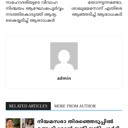
സഹോദരിയുടെ വിവാഹ
തോന്നുന്നണ്ടോ,
നിശ്ചയം ആഘോഷപൂർവ്വം
ശാലുമേനോന് എതിരെ
നടത്തികൊടുത്ത് ആര്യ,
ആഞ്ഞടിച്ച് ആരാധകർ
കൈയ്യടിച്ച് ആരാധകർ
admin
RELATED ARTICLES
MORE FROM AUTHOR
നിയമസഭാ തിരഞ്ഞെടുപ്പിൽ