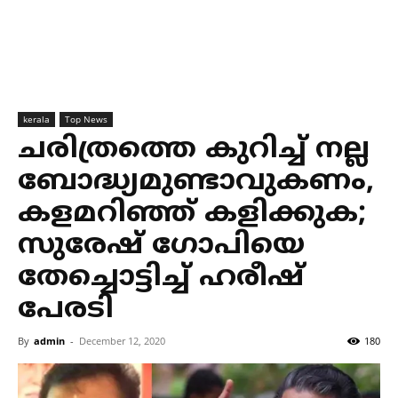
kerala
Top News
ചരിത്രത്തെ കുറിച്ച് നല്ല
ബോദ്ധ്യമുണ്ടാവുകണം,
കളമറിഞ്ഞ് കളിക്കുക;
സുരേഷ് ഗോപിയെ
തേച്ചൊട്ടിച്ച് ഹരീഷ്
പേരടി
By
admin
-
December 12, 2020
180