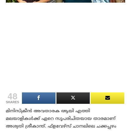
48
SHARES
മിനിസ്‌ക്രീൻ അവതാരക ആയി എത്തി
മലയാളികൾക്ക് ഏറെ സുപരിചിതയായ താരമാണ്
അശ്വതി ശ്രീകാന്ത്. ഫ്‌ളവേഴ്‌സ് ചാനലിലെ ചക്കപ്പഴം