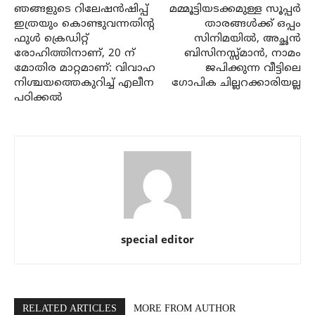
ഞങ്ങളുടെ റിലേഷൻഷിപ്പ്
മമ്മൂട്ടിയടക്കമുള്ള സൂപ്പർ
ഇത്രയും കൊണ്ടുവന്നതിന്റ
താരങ്ങൾക്ക് ഒപ്പം
ഫുൾ ക്രെഡിറ്റ്
സിനിമയിൽ, അച്ഛൻ
രോഹിത്തിനാണ്, 20 ന്
ബിസിനസ്സ്മാൻ, നാമം
മോതിര മാറ്റമാണ്: വിവാഹ
ജപിക്കുന്ന വീട്ടിലെ
നിശ്ചയത്തെകുറിച്ച് എലീന
ഗോപിക ചില്ലറക്കാരിയല്ല
പഠിക്കൽ
special editor
RELATED ARTICLES
MORE FROM AUTHOR