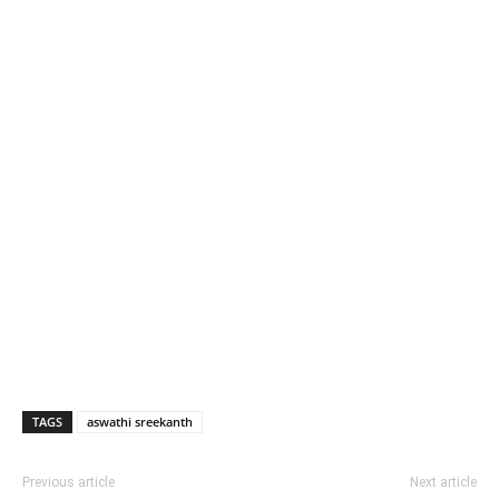
TAGS
aswathi sreekanth
Previous article
Next article