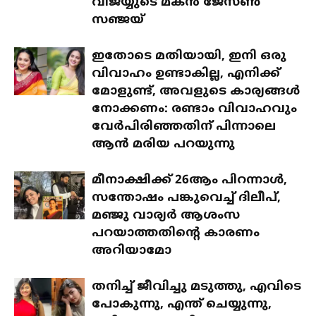
വിജയ്യുടെ മകൻ ജേസൺ
സഞ്ജയ്
ഇതോടെ മതിയായി, ഇനി ഒരു
വിവാഹം ഉണ്ടാകില്ല, എനിക്ക്
മോളുണ്ട്, അവളുടെ കാര്യങ്ങൾ
നോക്കണം: രണ്ടാം വിവാഹവും
വേർപിരിഞ്ഞതിന് പിന്നാലെ
ആൻ മരിയ പറയുന്നു
മീനാക്ഷിക്ക് 26ആം പിറന്നാൾ,
സന്തോഷം പങ്കുവെച്ച് ദിലീപ്,
മഞ്ജു വാര്യർ ആശംസ
പറയാത്തതിന്റെ കാരണം
അറിയാമോ
തനിച്ച് ജീവിച്ചു മടുത്തു, എവിടെ
പോകുന്നു, എന്ത് ചെയ്യുന്നു,