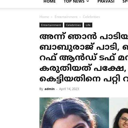
HOME
TOP NEWS
PRAVASI
SP
Home
Entertainment
Celebrities
Entertainment
Celebrities
Life
അന്ന് ഞാൻ പാടിയ പ
ബാബുരാജ് പാടി, ഞ
റഫ് ആൻഡ് ടഫ് മ
കരുതിയത് പക്ഷേ, വ
കെട്ടിയതിനെ പറ്റി
By
admin
-
April 14, 2023