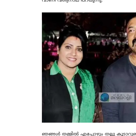
വാണി വിശ്വനാഥ് പറയുന്നു.
ഞങ്ങൾ തമ്മിൽ എപ്പോഴും തല്ലു കൂടാറ