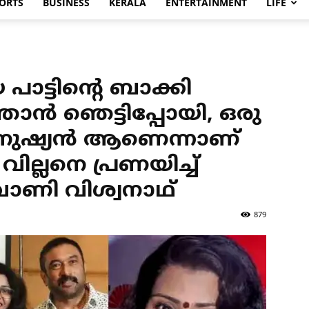
ORTS
BUSINESS
KERALA
ENTERTAINMENT
LIFE
ാട്ടിന്റെ ബാക്കി
ാൻ ഞെട്ടിപ്പോയി, ഒരു
നുഷ്യൻ ആണെന്നാണ്
ില്ലനെ പ്രണയിച്ച്
 വാണി വിശ്വനാഥ്
879