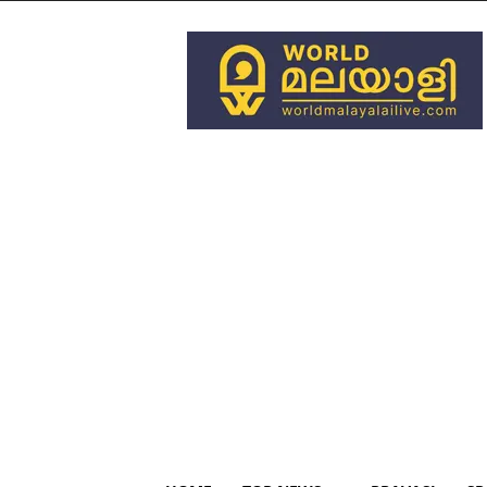
World
Malayali
Live