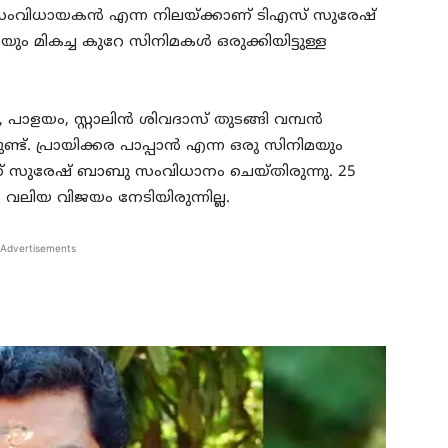
െ സംവിധായകൻ എന്ന നിലയ്ക്കാണ് ടിഎസ് സുരേഷ്
ം മികച്ച കുറേ സിനിമകൾ ഒരുക്കിയിട്ടുള്ള
്, പാളയം, സ്റ്റാലിൻ ശിവദാസ് തുടങ്ങി വമ്പൻ
്ട്. പ്രായിക്കര പാപ്പാൻ എന്ന ഒരു സിനിമയും
സ് സുരേഷ് ബാബു സംവിധാനം ചെയ്തിരുന്നു. 25
ം വലിയ വിജയം നേടിയിരുന്നില്ല.
Advertisements