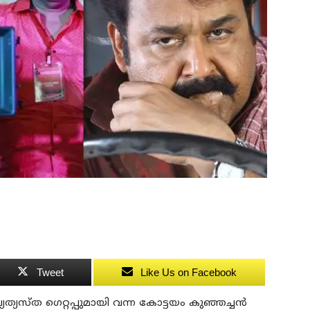
Tweet
Like Us on Facebook
 വ്യത്യസ്ത ഗെറ്റപ്പുമായി വന്ന കോട്ടയം കുഞ്ഞച്ചൻ