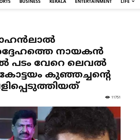
ORTS
BUSINESS
KERALA
ENTERTAINMENT
LIFE
 മോഹൻലാൽ
 അദ്ദേഹത്തെ നായകൻ
കിൽ പടം വേറെ ലെവൽ
ോട്ടയം കുഞ്ഞച്ചന്റെ
പ്പെടുത്തിയത്
11751