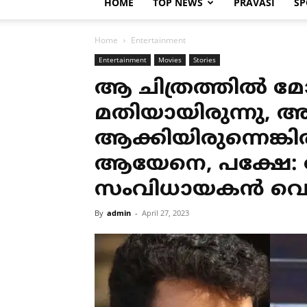
HOME
TOP NEWS
PRAVASI
SP
Home
Entertainment
Entertainment
Movies
Stories
ആ ചിത്രത്തിൽ
മതിയായിരുന്നു,
ആക്കിയിരുന്നെങ്
ആയേനെ, പക്ഷേ: ക
സംവിധായകൻ വെളി
By
admin
-
April 27, 2023