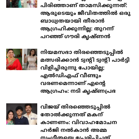
പിരിഞ്ഞാണ് താമസിക്കുന്നത്:
ആരുടെയും ജീവിതത്തിൽ ഒരു
ബാധ്യതയായി തീരാൻ
ആഗ്രഹിക്കുന്നില്ല: തുറന്ന്
പറഞ്ഞ് ഗൗരി കൃഷ്ണൻ
നിയമസഭാ തിരഞ്ഞെടുപ്പിൽ
മത്സരിക്കാൻ ട്വന്റി ട്വന്റി പാർട്ടി
വിളിച്ചിരുന്നു പോയില്ല;
എൽഡിഎഫ് വീണ്ടും
വരണമെന്നാണ് എന്റെ
ആഗ്രഹം: നടി കൃഷ്ണപ്രഭ
വിജയ് തിരഞ്ഞെടുപ്പിൽ
തോൽക്കുന്നത് മകന്
കാണണം: വിവാഹമോചന
ഹർജി നൽകാൻ അമ്മ
സംഗീതയെ പ്രേരിപ്പിച്ചത്