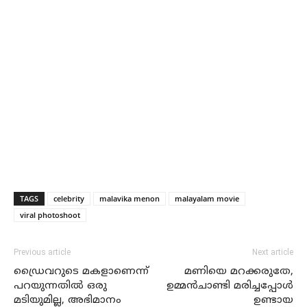
TAGS
celebrity
malavika menon
malayalam movie
viral photoshoot
Previous article
Next article
ഡ്രൈവറുടെ മകളാണെന്ന്
മണിയെ മറക്കരുതേ,
പറയുന്നതില്‍ ഒരു
ഉമ്മന്‍ചാണ്ടി മരിച്ചപ്പോള്‍
മടിയുമില്ല, അഭിമാനം
ഉണ്ടായ