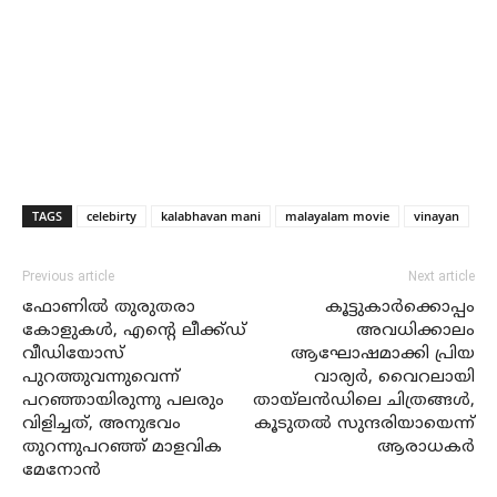
TAGS
celebirty
kalabhavan mani
malayalam movie
vinayan
Previous article
Next article
ഫോണില്‍ തുരുതരാ
കൂട്ടുകാര്‍ക്കൊപ്പം
കോളുകള്‍, എന്റെ ലീക്ക്ഡ്
അവധിക്കാലം
വീഡിയോസ്
ആഘോഷമാക്കി പ്രിയ
പുറത്തുവന്നുവെന്ന്
വാര്യര്‍, വൈറലായി
പറഞ്ഞായിരുന്നു പലരും
തായ്‌ലന്‍ഡിലെ ചിത്രങ്ങള്‍,
വിളിച്ചത്, അനുഭവം
കൂടുതല്‍ സുന്ദരിയായെന്ന്
തുറന്നുപറഞ്ഞ് മാളവിക
ആരാധകര്‍
മേനോന്‍