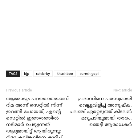
TAGS
bjp
celebrity
khushboo
suresh gopi
Previous article
Next article
ആരോടും പറയാതെയാണ്
പ്രഭാസിനെ പരസ്യമായി
റിമ അന്ന് സെറ്റിൽ നിന്ന്
വെല്ലുവിളിച്ച് അനുഷ്‌ക,
ഇറങ്ങി പോയത്; എന്റെ
ചലഞ്ച് ഏറ്റെടുത്ത് കിടലന്‍
സെറ്റിൽ ഇത്തരത്തിൽ
മറുപടിയുമായി താരം,
നടിമാർ ചെയ്യുന്നത്
ഞെട്ടി ആരാധകര്‍
ആദ്യമായിട്ട് ആയിരുന്നു;
റിമാ കല്ലിങ്കലിനെ കുറിച്ച്