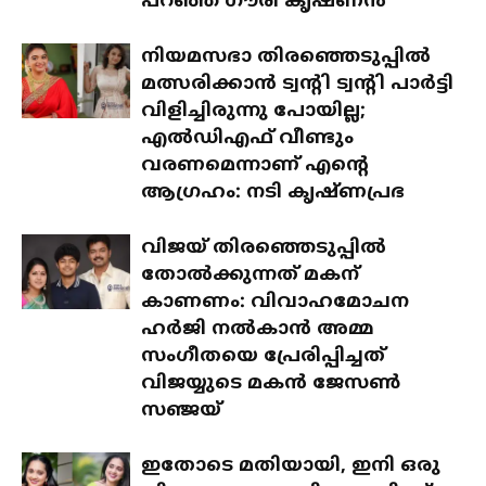
പറഞ്ഞ് ഗൗരി കൃഷ്ണൻ
നിയമസഭാ തിരഞ്ഞെടുപ്പിൽ
മത്സരിക്കാൻ ട്വന്റി ട്വന്റി പാർട്ടി
വിളിച്ചിരുന്നു പോയില്ല;
എൽഡിഎഫ് വീണ്ടും
വരണമെന്നാണ് എന്റെ
ആഗ്രഹം: നടി കൃഷ്ണപ്രഭ
വിജയ് തിരഞ്ഞെടുപ്പിൽ
തോൽക്കുന്നത് മകന്
കാണണം: വിവാഹമോചന
ഹർജി നൽകാൻ അമ്മ
സംഗീതയെ പ്രേരിപ്പിച്ചത്
വിജയ്യുടെ മകൻ ജേസൺ
സഞ്ജയ്
ഇതോടെ മതിയായി, ഇനി ഒരു