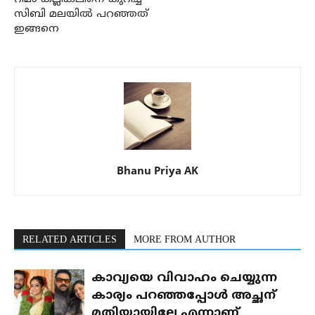
സിബി മലയിൽ പറഞ്ഞത്
ഇങ്ങനെ
Bhanu Priya AK
RELATED ARTICLES
MORE FROM AUTHOR
കാവ്യയെ വിവാഹം ചെയ്യുന്ന
കാര്യം പറഞ്ഞപ്പോൾ അച്ഛന്
മതിയായില്ലേ എന്നാണ്