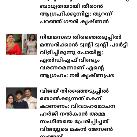
ബാധ്യതയായി തീരാൻ
ആഗ്രഹിക്കുന്നില്ല: തുറന്ന്
പറഞ്ഞ് ഗൗരി കൃഷ്ണൻ
നിയമസഭാ തിരഞ്ഞെടുപ്പിൽ
മത്സരിക്കാൻ ട്വന്റി ട്വന്റി പാർട്ടി
വിളിച്ചിരുന്നു പോയില്ല;
എൽഡിഎഫ് വീണ്ടും
വരണമെന്നാണ് എന്റെ
ആഗ്രഹം: നടി കൃഷ്ണപ്രഭ
വിജയ് തിരഞ്ഞെടുപ്പിൽ
തോൽക്കുന്നത് മകന്
കാണണം: വിവാഹമോചന
ഹർജി നൽകാൻ അമ്മ
സംഗീതയെ പ്രേരിപ്പിച്ചത്
വിജയ്യുടെ മകൻ ജേസൺ