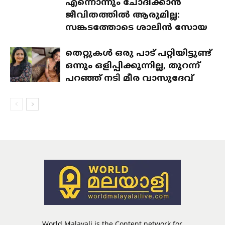
എന്നൊന്നും ചോദിക്കാൻ
ജീവിതത്തിൽ ആരുമില്ല:
സങ്കടത്തോടെ ശാലിൻ സോയ
തെറ്റുകൾ ഒരു പാട് പറ്റിയിട്ടുണ്ട്
ഒന്നും ഒളിപ്പിക്കുന്നില്ല, തുറന്ന്
പറഞ്ഞ് നടി മീര വാസുദേവ്
World Malayali is the Content network for