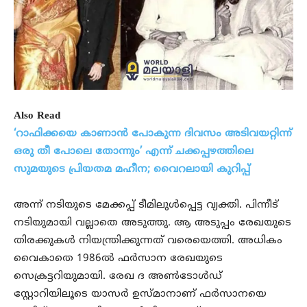
Also Read
‘റാഫിക്കയെ കാണാൻ പോകുന്ന ദിവസം അടിവയറ്റിന്ന്
ഒരു തീ പോലെ തോന്നും’ എന്ന് ചക്കപ്പഴത്തിലെ
സുമയുടെ പ്രിയതമ മഹീന; വൈറലായി കുറിപ്പ്
അന്ന് നടിയുടെ മേക്കപ്പ് ടീമിലുൾപ്പെട്ട വ്യക്തി. പിന്നീട്
നടിയുമായി വല്ലാതെ അടുത്തു. ആ അടുപ്പം രേഖയുടെ
തിരക്കുകൾ നിയന്ത്രിക്കുന്നത് വരെയെത്തി. അധികം
വൈകാതെ 1986ൽ ഫർസാന രേഖയുടെ
സെക്രട്ടറിയുമായി. രേഖ ദ അൺടോൾഡ്
സ്റ്റോറിയിലൂടെ യാസർ ഉസ്മാനാണ് ഫർസാനയെ