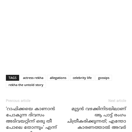
TAGS
actress rekha
allegations
celebrity life
gossips
rekha the untold story
Previous article
Next article
‘റാഫിക്കയെ കാണാൻ
മുട്ടൻ വഴക്കിനിടയിലാണ്
പോകുന്ന ദിവസം
ആ പാട്ട് രംഗം
അടിവയറ്റിന്ന് ഒരു തീ
ചിത്രീകരിക്കുന്നത്; എന്തോ
പോലെ തോന്നും’ എന്ന്
കാരണത്താൽ അവർ