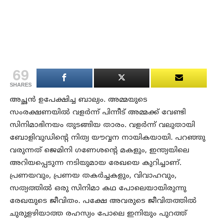
69
SHARES
അച്ഛൻ ഉപേക്ഷിച്ച ബാല്യം. അമ്മയുടെ
സംരക്ഷണയിൽ വളർന്ന് പിന്നീട് അമ്മക്ക് വേണ്ടി
സിനിമാഭിനയം തുടങ്ങിയ താരം. വളർന്ന് വലുതായി
ബോളിവുഡിന്റെ നിത്യ യൗവ്വന നായികയായി. പറഞ്ഞു
വരുന്നത് ജെമിനി ഗണേശന്റെ മകളും, ഇന്ത്യയിലെ
അറിയപ്പെടുന്ന നടിയുമായ രേഖയെ കുറിച്ചാണ്.
പ്രണയവും, പ്രണയ തകർച്ചകളും, വിവാഹവും,
സത്യത്തിൽ ഒരു സിനിമാ കഥ പോലെയായിരുന്നു
രേഖയുടെ ജീവിതം. പക്ഷേ അവരുടെ ജീവിതത്തിൽ
ചുരുളഴിയാത്ത രഹസ്യം പോലെ ഇനിയും പുറത്ത്