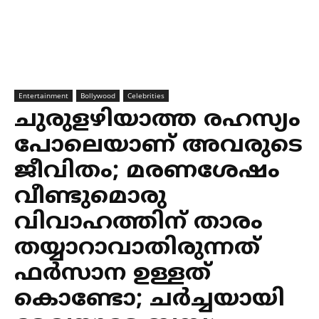
Entertainment
Bollywood
Celebrities
ചുരുളഴിയാത്ത രഹസ്യം
പോലെയാണ് അവരുടെ
ജീവിതം; മരണശേഷം
വീണ്ടുമൊരു
വിവാഹത്തിന് താരം
തയ്യാറാവാതിരുന്നത്
ഫർസാന ഉള്ളത്
കൊണ്ടോ; ചർച്ചയായി