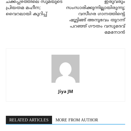
ചക്കപ്പഴത്തിലെ സുമയുടെ
ഇരുവരും
പ്രിയതമ മഹീന;
സംസാരിക്കുന്നില്ലായിരുന്നു;
വൈറലായി കുറിപ്പ്
വസീഗര ഗാനത്തിന്റെ
ഷൂട്ടിങ്ങ് അനുഭവം തുറന്ന്
പറഞ്ഞ് ഗൗതം വസുദേവ്
മേനോൻ
Jiya JM
RELATED ARTICLES
MORE FROM AUTHOR