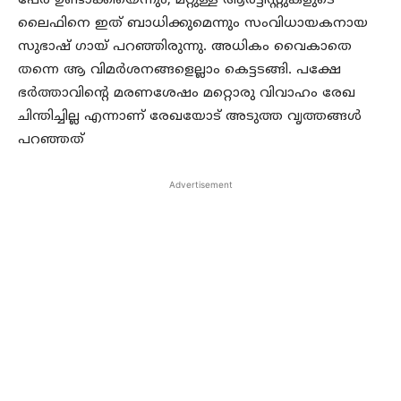
പേര് ഉണ്ടാക്കിയെന്നും, മറ്റുള്ള ആർട്ടിസ്റ്റുകളുടെ
ലൈഫിനെ ഇത് ബാധിക്കുമെന്നും സംവിധായകനായ
സുഭാഷ് ഗായ് പറഞ്ഞിരുന്നു. അധികം വൈകാതെ
തന്നെ ആ വിമർശനങ്ങളെല്ലാം കെട്ടടങ്ങി. പക്ഷേ
ഭർത്താവിന്റെ മരണശേഷം മറ്റൊരു വിവാഹം രേഖ
ചിന്തിച്ചില്ല എന്നാണ് രേഖയോട് അടുത്ത വൃത്തങ്ങൾ
പറഞ്ഞത്
Advertisement