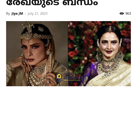
രേഖയുടെ ബന്ധം
By
Jiya JM
-
July 21, 2023
963