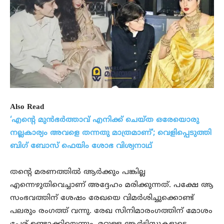
Also Read
‘എന്റെ മുൻഭർത്താവ് എനിക്ക് ചെയ്ത ഒരേയൊരു
നല്ലകാര്യം അവളെ തന്നതു മാത്രമാണ്’; വെളിപ്പെടുത്തി
ബിഗ് ബോസ് ഫെയിം ശോഭ വിശ്വനാഥ്
തന്റെ മരണത്തിൽ ആർക്കും പങ്കില്ല
എന്നെഴുതിവെച്ചാണ് അദ്ദേഹം മരിക്കുന്നത്. പക്ഷേ ആ
സംഭവത്തിന് ശേഷം രേഖയെ വിമർശിച്ചുക്കൊണ്ട്
പലരും രംഗത്ത് വന്നു. രേഖ സിനിമാരംഗത്തിന് മോശം