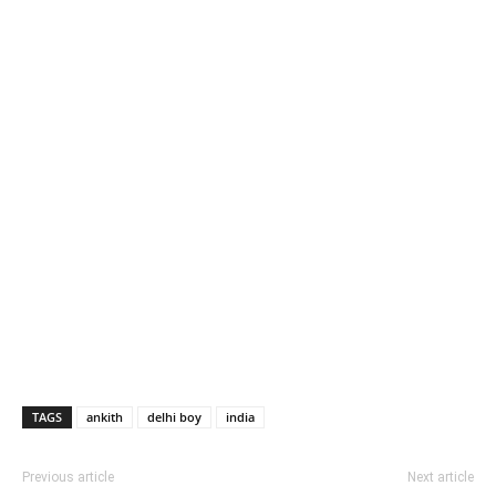
TAGS
ankith
delhi boy
india
Previous article
Next article