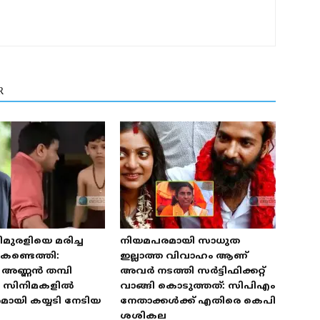
R
മുരളിയെ മരിച്ച
നിയമപരമായി സാധുത
കണ്ടെത്തി:
ഇല്ലാത്ത വിവാഹം ആണ്
അണ്ണൻ തമ്പി
അവർ നടത്തി സർട്ടിഫിക്കറ്റ്
യ സിനിമകളിൽ
വാങ്ങി കൊടുത്തത്: സിപിഎം
ായി കയ്യടി നേടിയ
നേതാക്കൾക്ക് എതിരെ കെപി
ശശികല