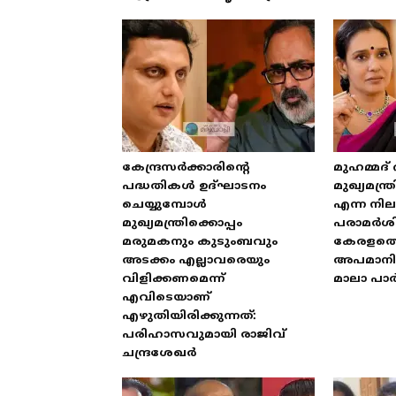
കേന്ദ്രസർക്കാരിന്റെ
മുഹമ്മദ്
പദ്ധതികൾ ഉദ്ഘാടനം
മുഖ്യമന്
ചെയ്യുമ്പോൾ
എന്ന നിലയ
മുഖ്യമന്ത്രിക്കൊപ്പം
പരാമർശിക
മരുമകനും കുടുംബവും
കേരളത്
അടക്കം എല്ലാവരെയും
അപമാനിക
വിളിക്കണമെന്ന്
മാലാ പാ
എവിടെയാണ്
എഴുതിയിരിക്കുന്നത്:
പരിഹാസവുമായി രാജിവ്
ചന്ദ്രശേഖർ