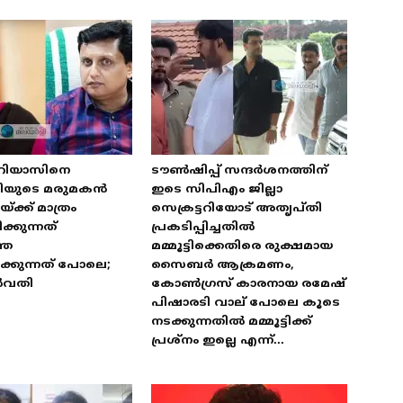
 റിയാസിനെ
ടൗൺഷിപ്പ് സന്ദർശനത്തിന്
ത്രിയുടെ മരുമകൻ
ഇടെ സിപിഎം ജില്ലാ
്ക്ക് മാത്രം
സെക്രട്ടറിയോട് അതൃപ്തി
്കുന്നത്
പ്രകടിപ്പിച്ചതിൽ
തെ
മമ്മൂട്ടിക്കെതിരെ രുക്ഷമായ
്കുന്നത് പോലെ;
സൈബർ ആക്രമണം,
ർവതി
കോൺഗ്രസ് കാരനായ രമേഷ്
പിഷാരടി വാല് പോലെ കൂടെ
നടക്കുന്നതിൽ മമ്മൂട്ടിക്ക്
പ്രശ്‌നം ഇല്ലെ എന്ന്...