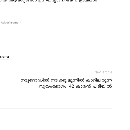
ങ്ങിയ ആവശ്യങ്ങള്‍ ഉന്നയിച്ചാണ് ബസ് ഉടമകള്‍
Advertisement
sioner
Next article
നടുറോഡില്‍ നടിക്കു മുന്നില്‍ കാറിലിരുന്ന്
സ്വയംഭോഗം, 42 കാരന്‍ പിടിയില്‍