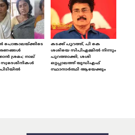
ൽ പൊങ്കാലയ്ക്കിടെ
കടക്ക് പുറത്ത്, പി കെ
ഭരണങ്ങൾ
ശശിയെ സിപിഎമ്മിൽ നിന്നും
കാൻ ശ്രമം; നാല്
പുറത്താക്കി, ശശി
ട് സ്വദേശിനികൾ
ഒറ്റപ്പാലത്ത് യുഡിഎഫ്
പിടിയിൽ
സ്ഥാനാർത്ഥി ആയേക്കും