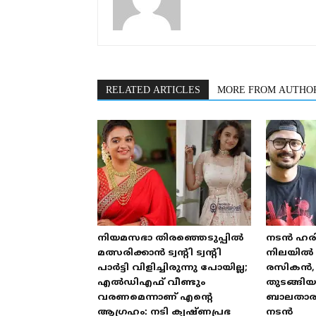
RELATED ARTICLES
MORE FROM AUTHO
നിയമസഭാ തിരഞ്ഞെടുപ്പിൽ
നടൻ ഹരി
മത്സരിക്കാൻ ട്വന്റി ട്വന്റി
നിലയിൽ 
പാർട്ടി വിളിച്ചിരുന്നു പോയില്ല;
രസികൻ, 
എൽഡിഎഫ് വീണ്ടും
തുടങ്ങി
വരണമെന്നാണ് എന്റെ
ബാലതാരമ
ആഗ്രഹം: നടി കൃഷ്ണപ്രഭ
നടൻ