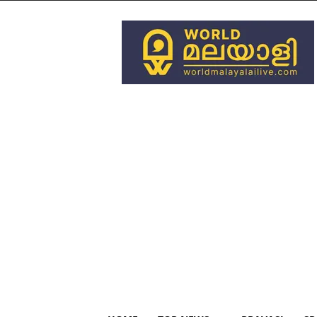
World
Malayali
Live