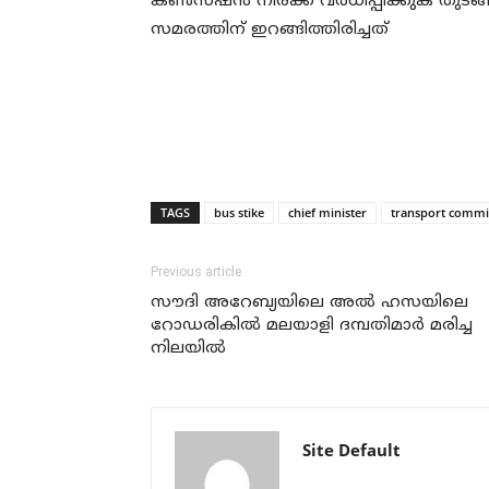
കണ്‍സഷന്‍ നിരക്ക് വര്‍ധിപ്പിക്കുക തുട
സമരത്തിന് ഇറങ്ങിത്തിരിച്ചത്
TAGS
bus stike
chief minister
transport commi
Previous article
സൗദി അറേബ്യയിലെ അല്‍ ഹസയിലെ
റോഡരികില്‍ മലയാളി ദമ്പതിമാര്‍ മരിച്ച
നിലയില്‍
Site Default