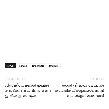
TAGS
kerala
nri death
pravasi
Previous article
Next article
വിസ്‌കിയേക്കാള്‍ ഇഷ്ടം
താന്‍ വിവാഹ മോചനം
വോട്ക; ബിയറിന്റെ മണം
കാത്തിരിയ്ക്കുകയാണെന്ന്
ഇഷ്ടമല്ല; സനൂഷ
നടി ശ്വേത മേനോന്‍