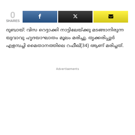
0
SHARES
ദുബായ്: വിസ റെദ്ദാക്കി നാട്ടിലേയ്ക്കു മടങ്ങാനിരുന്ന
യുവാവു ഹൃദയാഘാതം മൂലം മരിച്ചു. തൃക്കരിപ്പുര്‍
എളമ്പച്ചി മൈതാനത്തിലെ റഫീഖ്(34) ആണ് മരിച്ചത്.
Advertisements